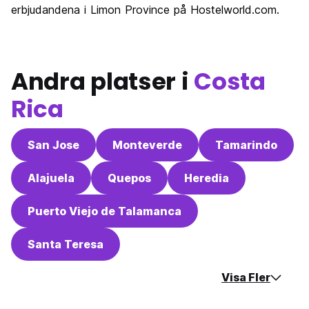
erbjudandena i Limon Province på Hostelworld.com.
Andra platser i
Costa
Rica
San Jose
Monteverde
Tamarindo
Alajuela
Quepos
Heredia
Puerto Viejo de Talamanca
Santa Teresa
Visa Fler