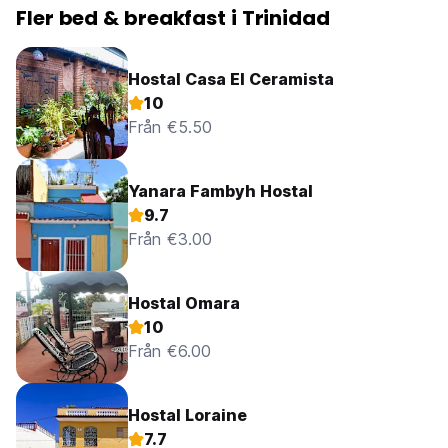
Fler bed & breakfast i Trinidad
Hostal Casa El Ceramista
10
Från €5.50
Yanara Fambyh Hostal
9.7
Från €3.00
Hostal Omara
10
Från €6.00
Hostal Loraine
7.7