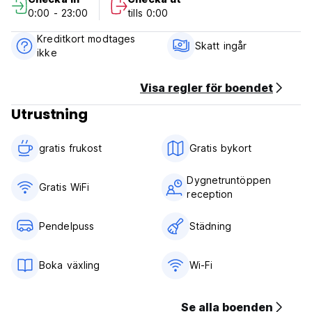
Betalning kontant vid ankomst.
0:00 - 23:00
tills 0:00
Skatter ingår.
Kreditkort modtages
Inklusive frukost
Skatt ingår
ikke
Allmän:
Inget utegångsförbud.
Visa regler för boendet
24/7 reception. (Auto-translated from original language)
Utrustning
gratis frukost‎
Gratis bykort
Dygnetruntöppen
Gratis WiFi
reception
Pendelpuss
Städning
Boka växling
Wi-Fi
Se alla boenden