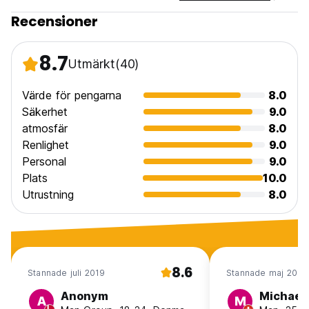
Recensioner
8.7
Utmärkt
(40)
Värde för pengarna
8.0
Säkerhet
9.0
atmosfär
8.0
Renlighet
9.0
Personal
9.0
Plats
10.0
Utrustning
8.0
8.6
Stannade juli 2019
Stannade maj 2019
Anonym
Michael
A
M