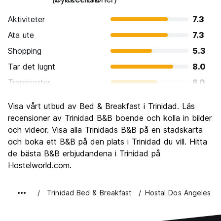
Aktiviteter
7.3
Ata ute
7.3
Shopping
5.3
Tar det lugnt
8.0
Transporter
6.0
Sightseeing
8.0
Visa vårt utbud av Bed & Breakfast i Trinidad. Läs
Kultur
8.0
recensioner av Trinidad B&B boende och kolla in bilder
Festa
och videor. Visa alla Trinidads B&B på en stadskarta
5.3
och boka ett B&B på den plats i Trinidad du vill. Hitta
Värde för pengarna
8.0
de bästa B&B erbjudandena i Trinidad på
Hostelworld.com.
Trinidad Bed & Breakfast
Hostal Dos Angeles