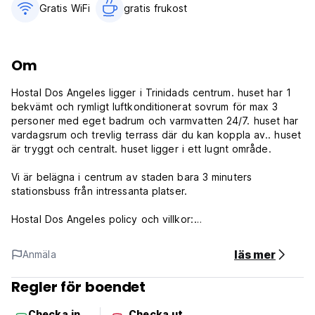
Gratis WiFi
gratis frukost‎
Om
Hostal Dos Angeles ligger i Trinidads centrum. huset har 1
bekvämt och rymligt luftkonditionerat sovrum för max 3
personer med eget badrum och varmvatten 24/7. huset har
vardagsrum och trevlig terrass där du kan koppla av.. huset
är tryggt och centralt. huset ligger i ett lugnt område.
Vi är belägna i centrum av staden bara 3 minuters
stationsbuss från intressanta platser.
Hostal Dos Angeles policy och villkor:
Incheckning från: flexibel - vi råder kunder att kontakta
läs mer
Anmäla
vandrarhemmet före ankomst.
Utcheckning före kl. 12.00.
Regler för boendet
Avbokningsregler: 24 timmar före ankomst.
Checka in
Checka ut