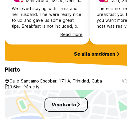
Man Group, 18-24, Denmark
Man, 25-3
We loved staying with Tania and
There is no free 
her husband. The were really nice
breakfast you hav
to ud and gave us some great
you wan‘t more tha
tips. Breakfast is not included, but
host was really f
cost 5 CUC pr person.
area is great 2 m
Read more
plaza!
Se alla omdömen
Plats
Calle Santiamo Escobar, 171 A, Trinidad, Cuba
0.6km från city
Visa karta