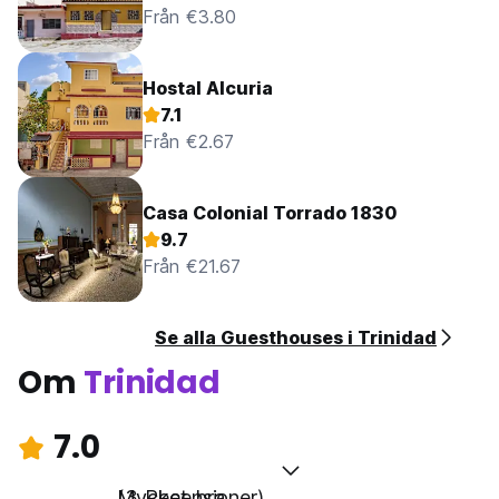
Från €3.80
Hostal Alcuria
7.1
Från €2.67
Casa Colonial Torrado 1830
9.7
Från €21.67
Se alla Guesthouses i Trinidad
Om
Trinidad
7.0
Mycket bra
(3 Recensioner)