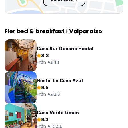
Fler bed & breakfast i Valparaiso
Casa Sur Océano Hostal
8.3
Från €6.13
Hostal La Casa Azul
9.5
Från €8.62
Casa Verde Limon
9.3
Från €10.06