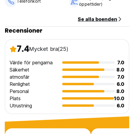
Telefonkort
öppettider)
Inget utegångsförbud.
Boendet kan komma att förauktorisera ditt kreditkort. (Auto-
translated from original language)
Se alla boenden
Recensioner
7.4
Mycket bra
(25)
Värde för pengarna
7.0
Säkerhet
8.0
atmosfär
7.0
Renlighet
6.0
Personal
8.0
Plats
10.0
Utrustning
6.0