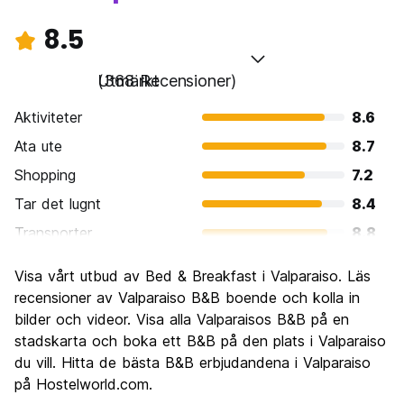
8.5
Utmärkt
(368 Recensioner)
Aktiviteter
8.6
Ata ute
8.7
Shopping
7.2
Tar det lugnt
8.4
Transporter
8.8
Sightseeing
8.9
Visa vårt utbud av Bed & Breakfast i Valparaiso. Läs
Kultur
9.2
recensioner av Valparaiso B&B boende och kolla in
Festa
bilder och videor. Visa alla Valparaisos B&B på en
8.2
stadskarta och boka ett B&B på den plats i Valparaiso
Värde för pengarna
8.4
du vill. Hitta de bästa B&B erbjudandena i Valparaiso
på Hostelworld.com.