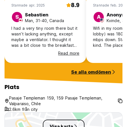
8.9
Stannade apr. 2025
Stannade feb. 2025
Sebastien
Anonym
S
A
Man, 31-40, Canada
Kvinde, 3
I had a very tiny room there but it
Wifi in my room (
wasn’t lacking anything, except
lobby) was 180 
maybe a ventilator. I thought it
mbps down. Staff 
was a bit close to the breakfast
kind. The place is very echo-ey
area, but I had a good access to
so you can hear 
Read more
the patio for myself. Showers
the floor above 
were warm, breakfast was good.
sometimes. The location is prime
Super location in ValParaiso: it
and where you wa
Se alla omdömen
would be hard to get any better,
the art, murals, caf
especially in an historic building.
there's soap, sha
The staff was super
bathrooms. It's 
Plats
accomodating, especially Patricia
breakfast, so not
who shared some mate with me
atmosphere. But 
Pasaje Templeman 159, 159 Pasaje Templeman,
and was very kind. Thank you
Valparaiso, Chile
very much for helping me get and
2.6km från city
early breakfast!
Visa karta