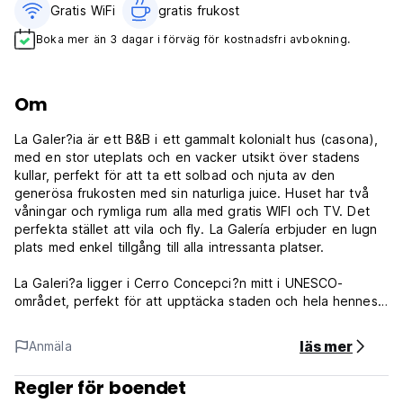
Gratis WiFi
gratis frukost‎
Boka mer än 3 dagar i förväg för kostnadsfri avbokning.
Om
La Galer?ia är ett B&B i ett gammalt kolonialt hus (casona),
med en stor uteplats och en vacker utsikt över stadens
kullar, perfekt för att ta ett solbad och njuta av den
generösa frukosten med sin naturliga juice. Huset har två
våningar och rymliga rum alla med gratis WIFI och TV. Det
perfekta stället att vila och fly. La Galería erbjuder en lugn
plats med enkel tillgång till alla intressanta platser.
La Galeri?a ligger i Cerro Concepci?n mitt i UNESCO-
området, perfekt för att upptäcka staden och hela hennes
vackra gata full av konst. Riktigt nära restauranger, bar och
museum. I denna mening är vi nära några av de viktigaste
läs mer
Anmäla
attraktionerna i staden, såsom Ascensor Reina Victoria,
Plaza Victoria, Ascensor El Peral och Monumento a Los H?
Regler för boendet
roes de Iquique, bland andra viktiga landmärken i staden.