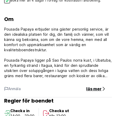
Boka mer än 4 dagar i förväg för kostnadsfri avbokning.
Om
Pousada Papaya erbjuder sina gäster personlig service, är
den idealiska platsen för dig, din familj och vänner, som vill
känna sig bekväma, som om de vore hemma, men med all
komfort och uppmärksamhet som är värdig en
kvalitetsboendestruktur.
Pousada Papaya ligger på Sao Paulos norra kust, i Ubatuba,
en fyrkantig strand i Itagua, känd för den sprudlande
utsikten över soluppgången i lugna vatten och dess livliga
gräns med flera barer, restauranger och kiosker av olika
slag.
läs mer
Anmäla
Pousada Papaya Container har mysiga atmosfärer, utmärkt
service och allt du behöver koppla av och njut av
Regler för boendet
skönheten och attraktionerna i Ubatuba. Vi erbjuder privata
rum och familjerum.
Checka in
Checka ut
14:00 - 23:00
tills 12:00