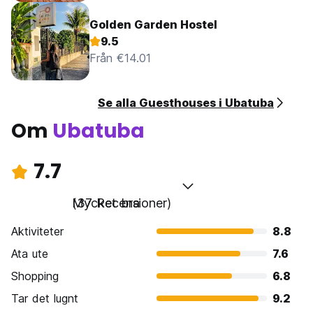
Golden Garden Hostel
9.5
Från €14.01
Se alla Guesthouses i Ubatuba
Om
Ubatuba
7.7
Mycket bra
(37 Recensioner)
Aktiviteter
8.8
Ata ute
7.6
Shopping
6.8
Tar det lugnt
9.2