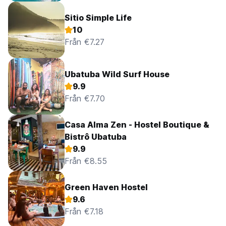
Sitio Simple Life
10
Från €7.27
Ubatuba Wild Surf House
9.9
Från €7.70
Casa Alma Zen - Hostel Boutique &
Bistrô Ubatuba
9.9
Från €8.55
Green Haven Hostel
9.6
Från €7.18