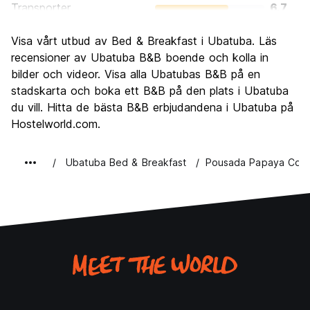
Transporter
6.7
Sightseeing
8.0
Visa vårt utbud av Bed & Breakfast i Ubatuba. Läs
Kultur
7.2
recensioner av Ubatuba B&B boende och kolla in
Festa
bilder och videor. Visa alla Ubatubas B&B på en
7.0
stadskarta och boka ett B&B på den plats i Ubatuba
Värde för pengarna
8.3
du vill. Hitta de bästa B&B erbjudandena i Ubatuba på
Hostelworld.com.
Ubatuba Bed & Breakfast
Pousada Papaya Cont