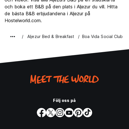
och boka ett B&B på den plats i Aljezur du vill. Hitta
Värde för pengarna
7.2
de bästa B&B erbjudandena i Aljezur på
Hostelworld.com.
Aljezur Bed & Breakfast
Boa Vida Social Club
Följ oss på