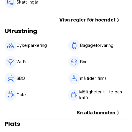
paradis.
Skatt ingår
Boa Vida Social Club Policy och villkor:
Visa regler för boendet
Avbokningsregler: 7 dagar före ankomst.
Utrustning
Incheckning från 17.00 till 22.00
Utcheckning före 11.00
Cykelparkering
Bagageförvaring
Betalning vid ankomst med kontanter, kredit- och betalkort
Skatter ingår
Frukost ingår ej
Wi-Fi
Bar
Allmän:
24 timmars reception.
BBQ
måltider finns
inget utegångsförbud
Inga speciella villkor (Auto-translated from original
Möjligheter till te och
Cafe
language)
kaffe
Se alla boenden
Plats