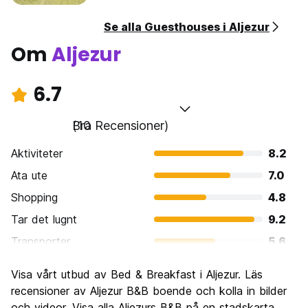
Se alla Guesthouses i Aljezur
Om
Aljezur
6.7
Bra
(10 Recensioner)
Aktiviteter
8.2
Ata ute
7.0
Shopping
4.8
Tar det lugnt
9.2
Transporter
5.6
Sightseeing
7.2
Visa vårt utbud av Bed & Breakfast i Aljezur. Läs
Kultur
6.6
recensioner av Aljezur B&B boende och kolla in bilder
Festa
och videor. Visa alla Aljezurs B&B på en stadskarta
4.2