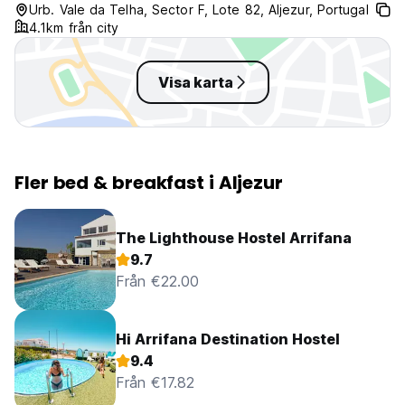
Urb. Vale da Telha, Sector F, Lote 82, Aljezur, Portugal
4.1km från city
Visa karta
Fler bed & breakfast i Aljezur
The Lighthouse Hostel Arrifana
9.7
Från €22.00
Hi Arrifana Destination Hostel
9.4
Från €17.82