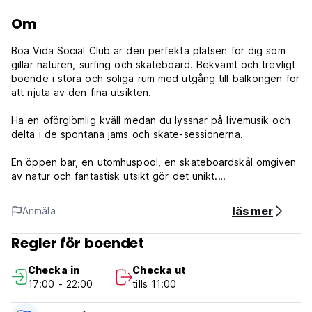
Om
Boa Vida Social Club är den perfekta platsen för dig som
gillar naturen, surfing och skateboard. Bekvämt och trevligt
boende i stora och soliga rum med utgång till balkongen för
att njuta av den fina utsikten.
Ha en oförglömlig kväll medan du lyssnar på livemusik och
delta i de spontana jams och skate-sessionerna.
En öppen bar, en utomhuspool, en skateboardskål omgiven
av natur och fantastisk utsikt gör det unikt.
Efter en rolig dag på stranden vill du återgå till komforten.
läs mer
Anmäla
Huset har olika rumstyper. Med bekväma utrymmen för en
stor grupp, är detta ett bra ställe för ensamresenärer att
Regler för boendet
träffa några likasinnade, eller för stora grupper att ta över
hela huset. Oavsett vilket rum som är bäst för dig har vi sett
Checka in
Checka ut
till att våra bekväma sängkläder, alla rum med eget badrum
17:00 - 22:00
tills 11:00
och WiFi överallt ska vara det perfekta underlaget för dig
att koppla av och koppla av efter en stor dag i naturens