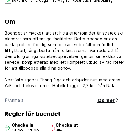
Boka mer än 2 dagar i förväg för kostnadsfri avbokning.
Om
Boendet är mycket lätt att hitta eftersom det är strategiskt
placerat nära offentliga faciliteter. Detta boende är den
bästa platsen för dig som önskar en fridfull och fridfull
tillflyktsort, långt borta från folkmassorna. Var redo att få
den oförglömliga vistelseupplevelsen genom sin exklusiva
service, kompletterad med ett komplett utbud av faciliteter
för att tillgodose alla dina behov.
Nest Villa ligger i Phang Nga och erbjuder rum med gratis
WiFi och bekväma rum. Hotellet ligger 2,7 km från Natai
Pier. Alla mysiga rum har luftkonditionering, trämöbler och
en platt-TV med kabelkanaler. I det egna badrummet finns
läs mer
Anmäla
dusch och varmvatten.
Regler för boendet
Fastighetsvillkor och policyer:
Checka in
Checka ut
1) Incheckning från kl. 14.00
14:00 - 17:00
tills