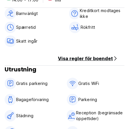
2) Utcheckning före kl. 12.00
3) Receptionens arbetstid: 8.00 – 17.00
Kreditkort modtages
4) Betalning vid ankomst: Endast kontanter.
Barnvänligt
ikke
5) Avbokning eller ändring måste göras 24 timmar i förväg
före ankomst.
Spærretid
Rökfritt
6) Frukost ingår inte.
7) Ingen rökning i rummet, men har rökområde. (Auto-
Skatt ingår
translated from original language)
Visa regler för boendet
Utrustning
Gratis parkering
Gratis WiFi
Bagageförvaring
Parkering
Reception (begränsade
Städning
öppettider)