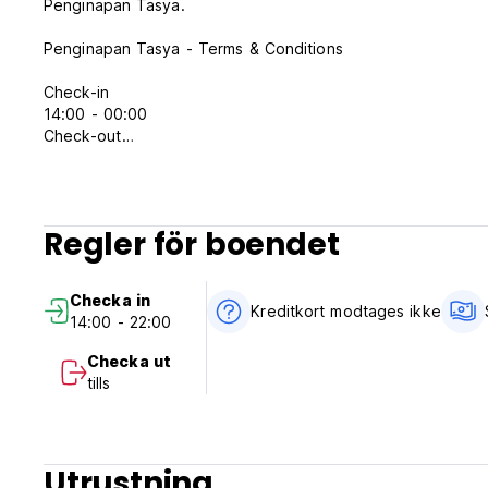
Penginapan Tasya.
Penginapan Tasya - Terms & Conditions
Check-in
14:00 - 00:00
Check-out
00:00 - 12:00
Child policies
Children of any age are welcome.
Regler för boendet
Children aged 5 years and above are considered adults at 
There is no capacity for extra beds at this property.
Checka in
Kreditkort modtages ikke
14:00 - 22:00
There is no age requirement for check-in
Checka ut
Pets
tills
Pets are not allowed.
Utrustning