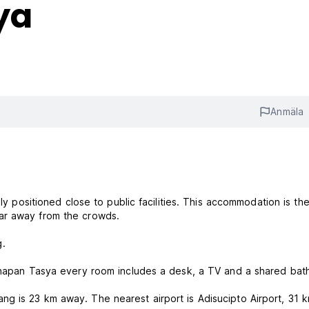
ya
Anmäla
lly positioned close to public facilities. This accommodation is th
far away from the crowds.
g.
ginapan Tasya every room includes a desk, a TV and a shared bat
g is 23 km away. The nearest airport is Adisucipto Airport, 31 