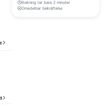
Bokning tar bara 2 minuter
Omedelbar bekräftelse
r
t