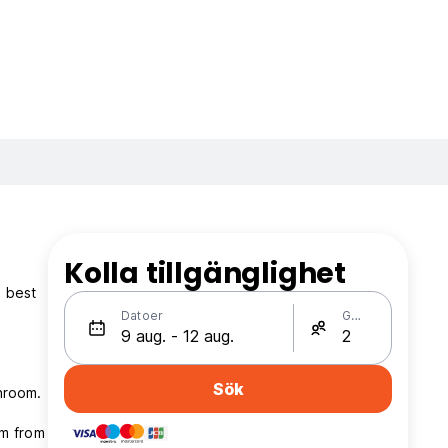
Kolla tillgänglighet
e best
Datoer
Gäster
Sök
hroom.
km from