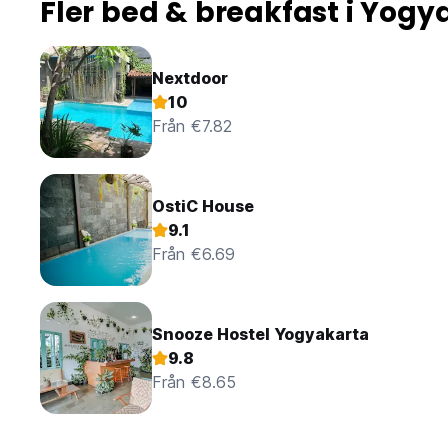
Fler bed & breakfast i Yogy
Nextdoor
10
Från €7.82
OstiC House
9.1
Från €6.69
Snooze Hostel Yogyakarta
9.8
Från €8.65