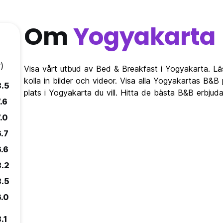
Om
Yogyakarta
)
Visa vårt utbud av Bed & Breakfast i Yogyakarta. 
kolla in bilder och videor. Visa alla Yogyakartas B
8.5
plats i Yogyakarta du vill. Hitta de bästa B&B erbju
.6
.0
6.7
6.6
8.2
8.5
6.0
.1