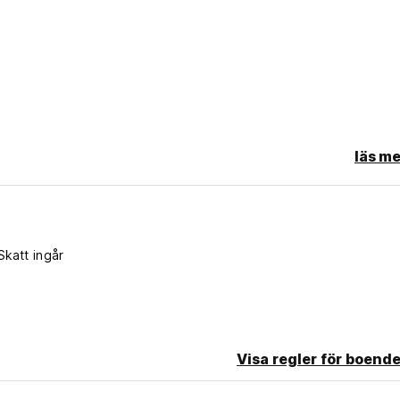
läs me
this property.
Skatt ingår
Visa regler för boende