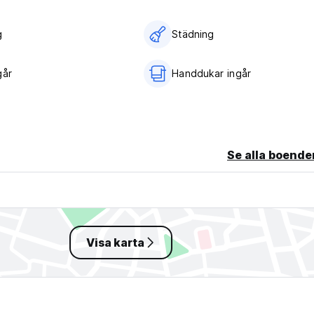
g
Städning
går
Handdukar ingår
Se alla boende
Visa karta