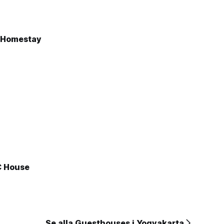
 Homestay
C House
Se alla Guesthouses i Yogyakarta