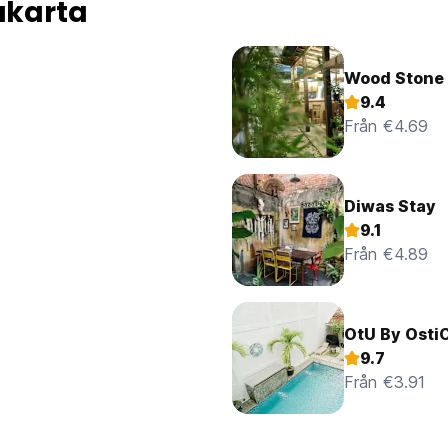
akarta
Wood Stone
9.4
Från €4.69
Diwas Stay
9.1
Från €4.89
OtU By Osti
9.7
Från €3.91