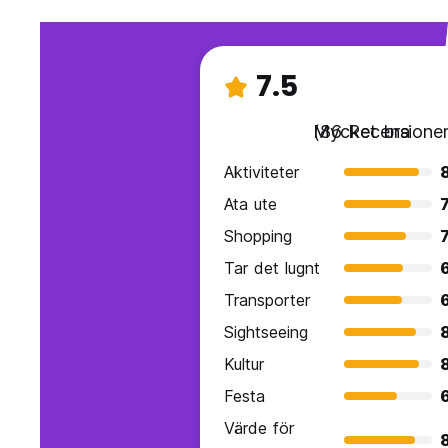
7.5
Mycket bra
(86 Recensioner
Aktiviteter
Ata ute
7
Shopping
7
Tar det lugnt
Transporter
Sightseeing
Kultur
Festa
Värde för
8