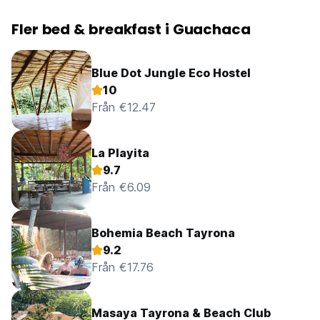
Fler bed & breakfast i Guachaca
Blue Dot Jungle Eco Hostel
10
Från €12.47
La Playita
9.7
Från €6.09
Bohemia Beach Tayrona
9.2
Från €17.76
Masaya Tayrona & Beach Club