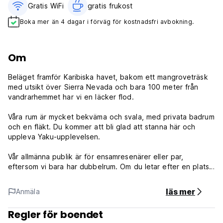
Gratis WiFi
gratis frukost‎
Boka mer än 4 dagar i förväg för kostnadsfri avbokning.
Om
Beläget framför Karibiska havet, bakom ett mangroveträsk
med utsikt över Sierra Nevada och bara 100 meter från
vandrarhemmet har vi en läcker flod.
Våra rum är mycket bekväma och svala, med privata badrum
och en fläkt. Du kommer att bli glad att stanna här och
uppleva Yaku-upplevelsen.
Vår allmänna publik är för ensamresenärer eller par,
eftersom vi bara har dubbelrum. Om du letar efter en plats
att arbeta kan du också göra det här, våra rum är
dubbelrum, privata, med eget badrum, har en fläkt, är
läs mer
Anmäla
mycket bekväma och fräscha, i Yaku vandrarhem erbjuder vi
en kvalitetsservice.
Regler för boendet