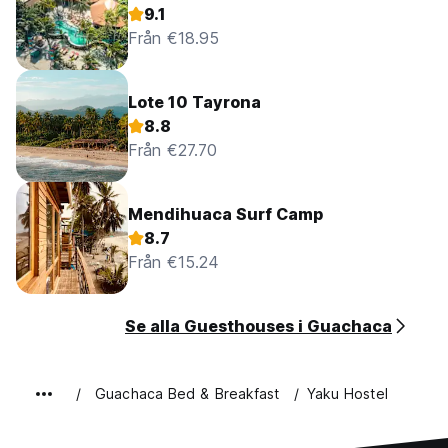
9.1
Från €18.95
Lote 10 Tayrona
8.8
Från €27.70
Mendihuaca Surf Camp
8.7
Från €15.24
Se alla Guesthouses i Guachaca
Guachaca Bed & Breakfast
Yaku Hostel