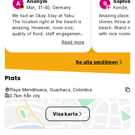
Anonym
Sophie
A
S
Man, 31-40, Germany
Kvinde, 25
We had an Okay Stay at Yaku.
Amazing place. L
The location right at the beach is
stones throw awa
amazing. However, room size,
beach. Brand new
quality of food, staff engagement,
with nice rooms a
water pressure, etc. did not live
Special shoutout 
Read more
up the expectations set up by the
and the other gir
hostels‘ prices. The value for
everything they 
money ratio is a little
stay so special. 
Se alla omdömen
underwhelming. If you stop by just
recommend.
for a coffee, their mango latte is
incredibly good and worth every
Plats
penny.
Playa Mendihuaca, Guachaca, Colombia
3.7km från city
Visa karta