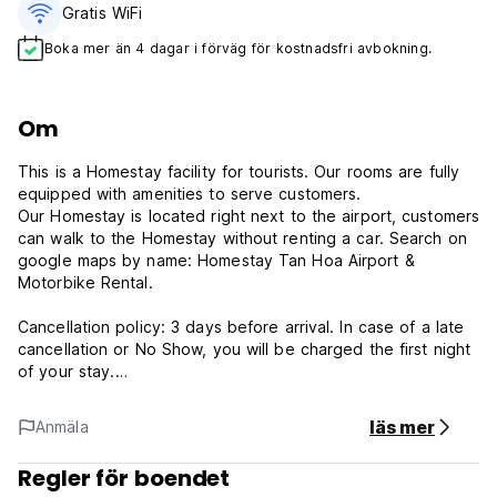
Gratis WiFi
Boka mer än 4 dagar i förväg för kostnadsfri avbokning.
Om
This is a Homestay facility for tourists. Our rooms are fully
equipped with amenities to serve customers.
Our Homestay is located right next to the airport, customers
can walk to the Homestay without renting a car. Search on
google maps by name: Homestay Tan Hoa Airport &
Motorbike Rental.
Cancellation policy: 3 days before arrival. In case of a late
cancellation or No Show, you will be charged the first night
of your stay.
24 Hours Reception .
Check in from 14:00 .
läs mer
Anmäla
Check out before 12:00 .
Payment upon arrival by cash.
Regler för boendet
Taxes included.