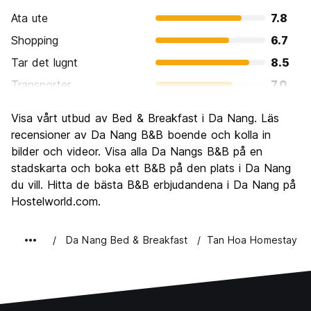
Ata ute
7.8
Shopping
6.7
Tar det lugnt
8.5
Transporter
7.0
Sightseeing
7.4
Visa vårt utbud av Bed & Breakfast i Da Nang. Läs
Kultur
7.3
recensioner av Da Nang B&B boende och kolla in
Festa
bilder och videor. Visa alla Da Nangs B&B på en
7.1
stadskarta och boka ett B&B på den plats i Da Nang
Värde för pengarna
7.9
du vill. Hitta de bästa B&B erbjudandena i Da Nang på
Hostelworld.com.
Da Nang Bed & Breakfast
Tan Hoa Homestay