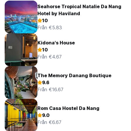
Seahorse Tropical Natalie Da Nang
Hotel by Haviland
10
Från €5.83
Kidona's House
10
Från €4.67
The Memory Danang Boutique
9.6
Från €16.67
Rom Casa Hostel Da Nang
9.0
Från €6.67