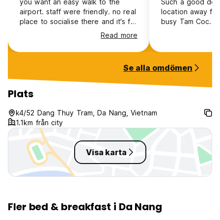
you want an easy walk to the
Such a good deal,
airport. staff were friendly. no real
location away fr
place to socialise there and it's far
busy Tam Coc. B
from town but it's the price to pay
cheap to rent, la
Read more
if you want to be near the airport.
were quick and t
Bottom line : I'd stay again. thanks.
were so sweet an
boat tours are a 
Se alla omdömen
bike away. And y
bike to other sit
food here was del
Plats
large, and not at
There’s a friendl
k4/52 Dang Thuy Tram, Da Nang, Vietnam
dog and the wor
1.1km från city
who is here on oc
sweetest.
Visa karta
Fler bed & breakfast i Da Nang