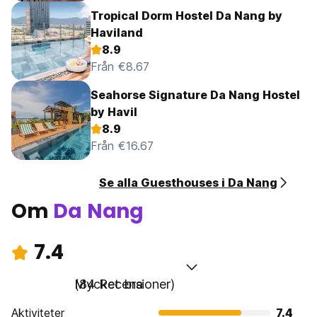
Tropical Dorm Hostel Da Nang by
Haviland
8.9
Från €8.67
Seahorse Signature Da Nang Hostel
by Havil
8.9
Från €16.67
Se alla Guesthouses i Da Nang
Om
Da Nang
7.4
Mycket bra
(84 Recensioner)
Aktiviteter
7.4