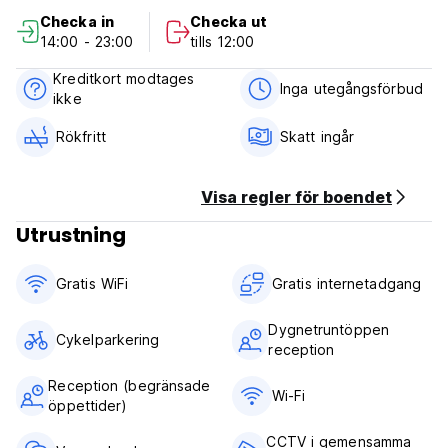
Breakfast not included.
Checka in
Checka ut
No curfew.
14:00 - 23:00
tills 12:00
Child friendly only if booking private rooms and being with
the guardian .
Kreditkort modtages
Non smoking except for designated areas.
Inga utegångsförbud
ikke
Rökfritt
Skatt ingår
Visa regler för boendet
Utrustning
Gratis WiFi
Gratis internetadgang
Dygnetruntöppen
Cykelparkering
reception
Reception (begränsade
Wi-Fi
öppettider)
CCTV i gemensamma