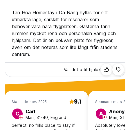
Tan Hoa Homestay i Da Nang hyllas för sitt
utmärkta läge, särskilt för resenärer som
behöver vara nära flygplatsen. Gästerna fann
rummen mycket rena och personalen vänlig och
hjälpsam. Det är en bekväm plats för flygresor,
även om det noteras som lite långt från stadens
centrum.
Var detta till hjälp?
9.1
Stannade nov. 2025
Stannade mars 202
Carl
Anonym
C
A
Man, 31-40, England
Man, 31-4
perfect, no frills place to stay if
Absolutely loved