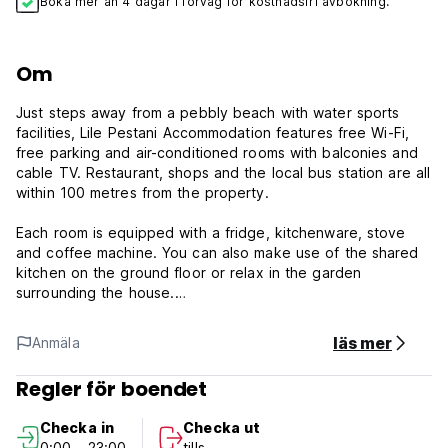
Boka mer än 4 dagar i förväg för kostnadsfri avbokning.
Om
Just steps away from a pebbly beach with water sports
facilities, Lile Pestani Accommodation features free Wi-Fi,
free parking and air-conditioned rooms with balconies and
cable TV. Restaurant, shops and the local bus station are all
within 100 metres from the property.
Each room is equipped with a fridge, kitchenware, stove
and coffee machine. You can also make use of the shared
kitchen on the ground floor or relax in the garden
surrounding the house.
Car, bike and boat rental services are available in the
läs mer
Anmäla
nearest vicinity. Boat excursions to Ohrid are offered as
well. Peštani Museum on water is 2 km away, while the
Regler för boendet
historic Saint Naum Monastery is at a distance of 17 km.
Checka in
Checka ut
Peštani is set at the foot of Galičica Mountain National Park,
0:00 - 23:00
tills