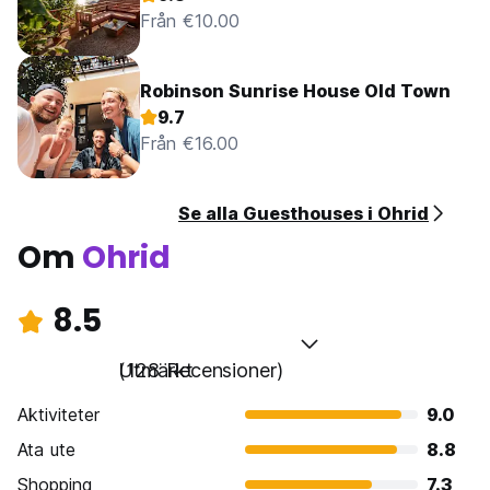
Från €10.00
Robinson Sunrise House Old Town
9.7
Från €16.00
Se alla Guesthouses i Ohrid
Om
Ohrid
8.5
Utmärkt
(128 Recensioner)
Aktiviteter
9.0
Ata ute
8.8
Shopping
7.3