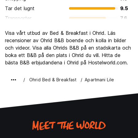
Tar det lugnt
9.5
Transporter
7.6
Sightseeing
9.1
Visa vårt utbud av Bed & Breakfast i Ohrid. Läs
Kultur
8.8
recensioner av Ohrid B&B boende och kolla in bilder
Festa
och videor. Visa alla Ohrids B&B på en stadskarta och
7.3
boka ett B&B på den plats i Ohrid du vill. Hitta de
Värde för pengarna
9.2
bästa B&B erbjudandena i Ohrid på Hostelworld.com.
Ohrid Bed & Breakfast
Apartmani Lile