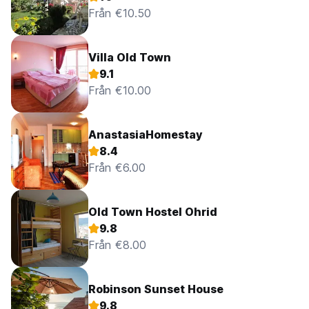
Från €10.50
Villa Old Town
9.1
Från €10.00
AnastasiaHomestay
8.4
Från €6.00
Old Town Hostel Ohrid
9.8
Från €8.00
Robinson Sunset House
9.8