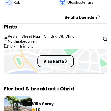
Kök
Utomhusterrass
Se alla boenden
Plats
Pestani Street Naum Ohridski 78, Ohrid,
Nordmakedonien
11.1km från city
Visa karta
Fler bed & breakfast i Ohrid
Villa Saray
10