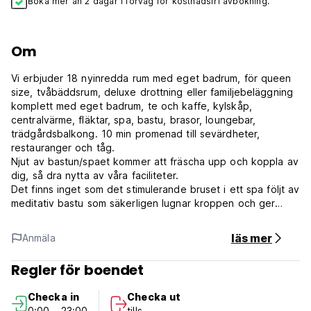
Boka mer än 2 dagar i förväg för kostnadsfri avbokning.
Om
Vi erbjuder 18 nyinredda rum med eget badrum, för queen
size, tvåbäddsrum, deluxe drottning eller familjebeläggning
komplett med eget badrum, te och kaffe, kylskåp,
centralvärme, fläktar, spa, bastu, brasor, loungebar,
trädgårdsbalkong. 10 min promenad till sevärdheter,
restauranger och tåg.
Njut av bastun/spaet kommer att fräscha upp och koppla av
dig, så dra nytta av våra faciliteter.
Det finns inget som det stimulerande bruset i ett spa följt av
meditativ bastu som säkerligen lugnar kroppen och ger
oändliga timmar av avkoppling.
njut av vår vackra omgivning eller ta en 10 minuters
läs mer
Anmäla
promenad till världens näst största kanjon.
Regler för boendet
Vid ankomsten kan vår vänliga personal tillhandahålla kartor
över området och hjälpa dig med dina resplaner. (Auto-
Checka in
Checka ut
translated from original language)
0:00 - 23:00
tills