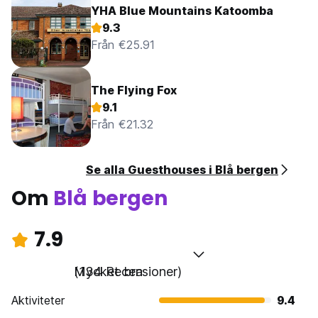
YHA Blue Mountains Katoomba
9.3
Från €25.91
The Flying Fox
9.1
Från €21.32
Se alla Guesthouses i Blå bergen
Om
Blå bergen
7.9
Mycket bra
(134 Recensioner)
Aktiviteter
9.4