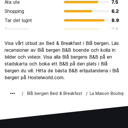
Ata ute
7.5
Shopping
6.2
Tar det lugnt
8.9
Transporter
7.8
Sightseeing
9.3
Visa vårt utbud av Bed & Breakfast i Blå bergen. Läs
Kultur
7.6
recensioner av Blå bergen B&B boende och kolla in
Festa
bilder och videor. Visa alla Blå bergens B&B på en
5.5
stadskarta och boka ett B&B på den plats i Blå
Värde för pengarna
8.7
bergen du vill. Hitta de bästa B&B erbjudandena i Blå
bergen på Hostelworld.com.
Blå bergen Bed & Breakfast
La Maison Boutique