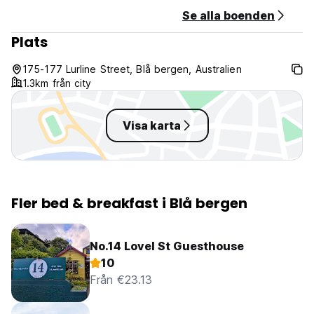
Se alla boenden
Plats
175-177 Lurline Street, Blå bergen, Australien
1.3km från city
Visa karta
Fler bed & breakfast i Blå bergen
No.14 Lovel St Guesthouse
10
Från €23.13