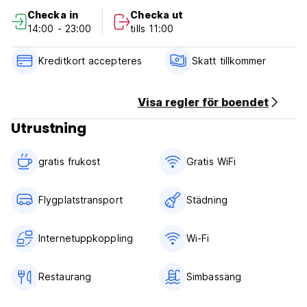
Checka in
Checka ut
Incheckningstid: 14:00.
14:00 - 23:00
tills 11:00
Utcheckningstid: 11:00.
Kreditkort accepteres
Skatt tillkommer
Inklusive frukost.
Stadsskatt = 3 € per person och natt. (Auto-translated from
original language)
Visa regler för boendet
Utrustning
gratis frukost‎
Gratis WiFi
Flygplatstransport
Städning
Internetuppkoppling
Wi-Fi
Restaurang
Simbassäng