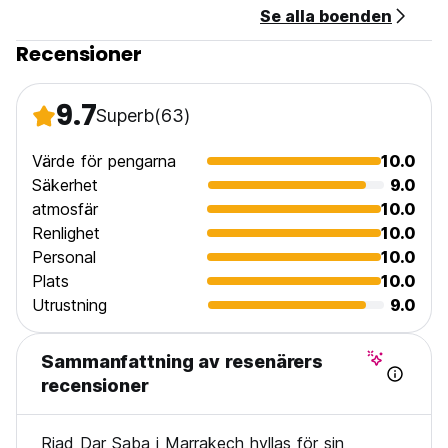
Se alla boenden
Recensioner
9.7
Superb
(63)
Värde för pengarna
10.0
Säkerhet
9.0
atmosfär
10.0
Renlighet
10.0
Personal
10.0
Plats
10.0
Utrustning
9.0
Sammanfattning av resenärers
recensioner
Riad Dar Saba i Marrakech hyllas för sin