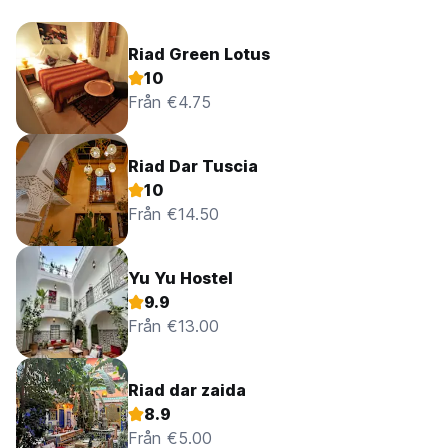
Riad Green Lotus
10
Från €4.75
Riad Dar Tuscia
10
Från €14.50
Yu Yu Hostel
9.9
Från €13.00
Riad dar zaida
8.9
Från €5.00