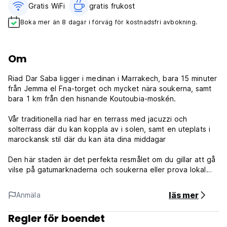
Gratis WiFi
gratis frukost‎
Boka mer än 8 dagar i förväg för kostnadsfri avbokning.
Om
Riad Dar Saba ligger i medinan i Marrakech, bara 15 minuter
från Jemma el Fna-torget och mycket nära soukerna, samt
bara 1 km från den hisnande Koutoubia-moskén.
Vår traditionella riad har en terrass med jacuzzi och
solterrass där du kan koppla av i solen, samt en uteplats i
marockansk stil där du kan äta dina middagar
Den här staden är det perfekta resmålet om du gillar att gå
vilse på gatumarknaderna och soukerna eller prova lokal
mat!
läs mer
Anmäla
Vänligen notera:
Avbokningsregler: 7 dagar
Regler för boendet
Minsta vistelse: Nej