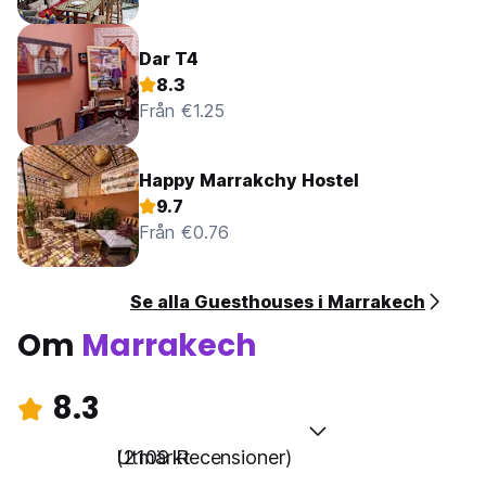
Dar T4
8.3
Från €1.25
Happy Marrakchy Hostel
9.7
Från €0.76
Se alla Guesthouses i Marrakech
Om
Marrakech
8.3
Utmärkt
(2109 Recensioner)