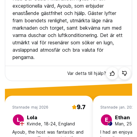
exceptionella värd, Ayoub, som erbjuder
enastående gästfrihet och hjälp. Gäster lyfter
fram boendets renlighet, utmärkta läge nära
marknaden och torget, samt bekväma rum med
varma duschar och luftkonditionering. Det är ett
utmärkt val för resenärer som söker en lugn,
avslappnad atmosfär och bra valuta för
pengarna.
Var detta till hjälp?
9.7
Stannade maj 2026
Stannade jan. 2025
Lola
Ethan
L
E
Kvinde, 18-24, England
Man, 25-30
Ayoub, the host was fantastic and
I had an enjoyabl