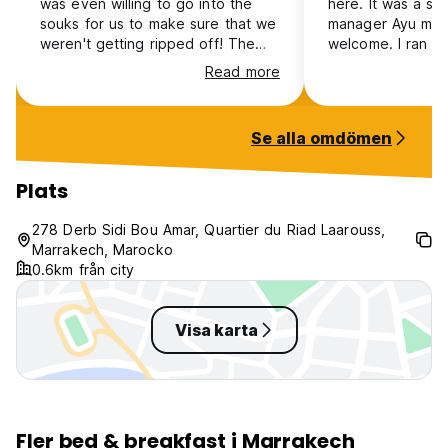
was even willing to go into the
here. It was a sh
souks for us to make sure that we
manager Ayu mad
weren't getting ripped off! The
welcome. I ran i
hostel is clean and in a great
outside of the ho
Read more
location; for the price, we couldn't
went out of his 
have asked for anything better. As
he could help as
women, we felt safe in this area,
could. If you are 
Se alla omdömen
but we always walked around as a
private silent no
pair, so solo travelers may have a
this is close to 
different experience.
square and com
Plats
278 Derb Sidi Bou Amar, Quartier du Riad Laarouss,
Marrakech, Marocko
0.6km från city
Visa karta
Fler bed & breakfast i Marrakech