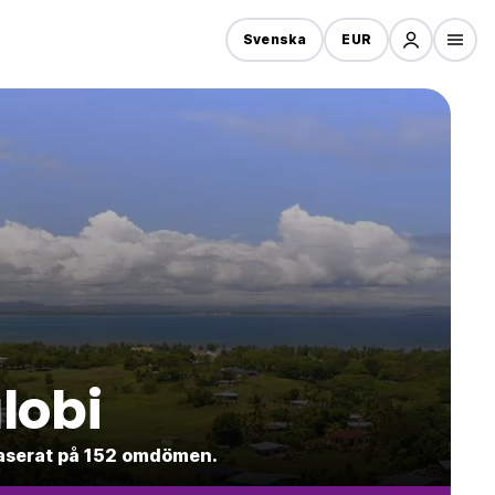
Svenska
EUR
lobi
 baserat på 152 omdömen.