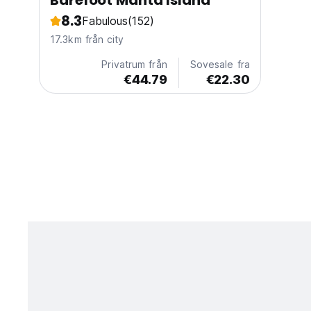
Barefoot Manta Island
8.3
Fabulous
(152)
17.3km från city
Privatrum från
Sovesale fra
€44.79
€22.30