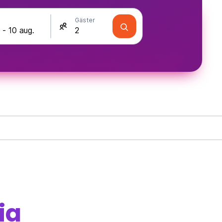
Gäster
ia