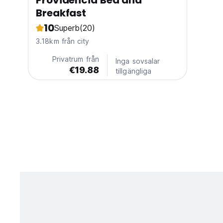
Providencia Bed and
Breakfast
10
Superb
(20)
3.18km från city
Privatrum från
Inga sovsalar
€19.88
tillgängliga