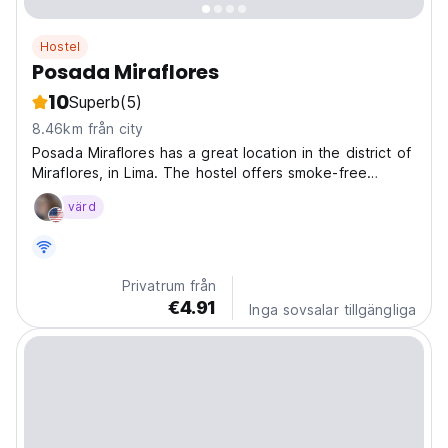
Hostel
Posada Miraflores
10
Superb
(5)
8.46km från city
Posada Miraflores has a great location in the district of
Miraflores, in Lima. The hostel offers smoke-free
private and shared rooms, a common lounge, free WiFi
värd
and a terrace. Linen and towels are included at the
hostel and it also offers transfers to and...
Privatrum från
€4.91
Inga sovsalar tillgängliga