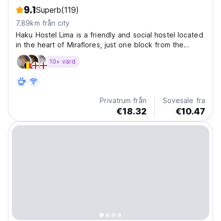
9.1
Superb
(119)
7.89km från city
Haku Hostel Lima is a friendly and social hostel located
in the heart of Miraflores, just one block from the
famous Costa Verde boardwalk. We offer comfartable
10+ värd
dormitories and private rooms, free breackfast, high -
speed Wi-Fi, table tennis, and welcoming...
Privatrum från
Sovesale fra
€18.32
€10.47