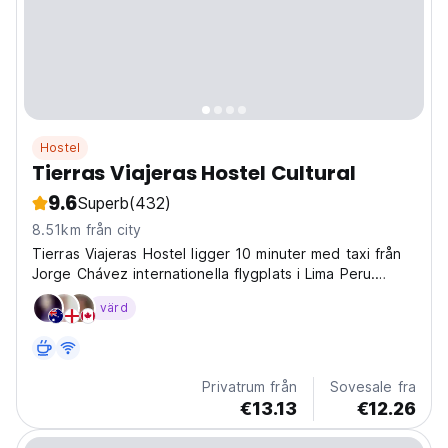
Hostel
Tierras Viajeras Hostel Cultural
9.6
Superb
(432)
8.51km från city
Tierras Viajeras Hostel ligger 10 minuter med taxi från
Jorge Chávez internationella flygplats i Lima Peru.
Detta är ett vandrarhem med en konstnärlig och
värd
kulturell atmosfär, där du kan komma i kontakt med det
mest autentiska kvarterslivet i Lima. Om du är...
Privatrum från
Sovesale fra
€13.13
€12.26