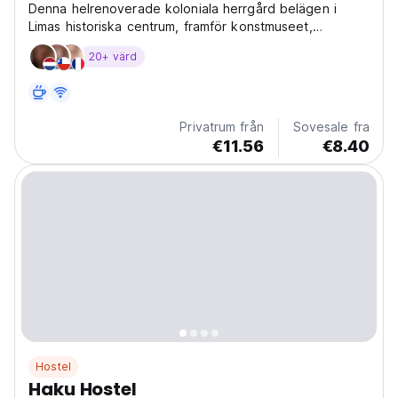
Denna helrenoverade koloniala herrgård belägen i
Limas historiska centrum, framför konstmuseet,
Metropolitan Museum och gångavstånd till alla Limas
20+ värd
huvudattraktioner välkomnar dig
Privatrum från
Sovesale fra
€11.56
€8.40
Hostel
Haku Hostel