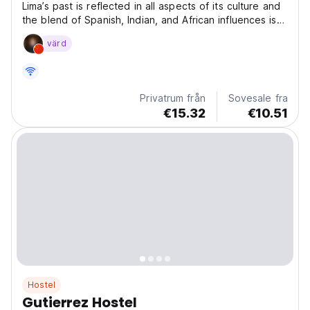
Lima’s past is reflected in all aspects of its culture and
the blend of Spanish, Indian, and African influences is
unique to Peru’s coastline. Situated next to the ocean,
värd
just a few minutes walk from our original Miraflores Lima
destination, qema Miraflores...
Privatrum från
Sovesale fra
€15.32
€10.51
Hostel
Gutierrez Hostel