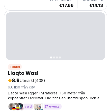
€17.66
€14.13
Hostel
Llaqta Wasi
8.6
Utmärkt
(408)
9.01km från city
Llaqta Wasi ligger i Miraflores, 150 meter från
köpcentret Larcomar. Här finns en utomhuspool och en
restaurang. Stränderna Makaha och Waikiki ligger 500
värd
27 events
meter bort.