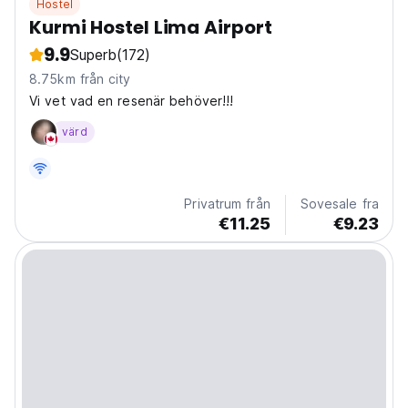
Hostel
Kurmi Hostel Lima Airport
9.9
Superb
(172)
8.75km från city
Vi vet vad en resenär behöver!!!
värd
Privatrum från
Sovesale fra
€11.25
€9.23