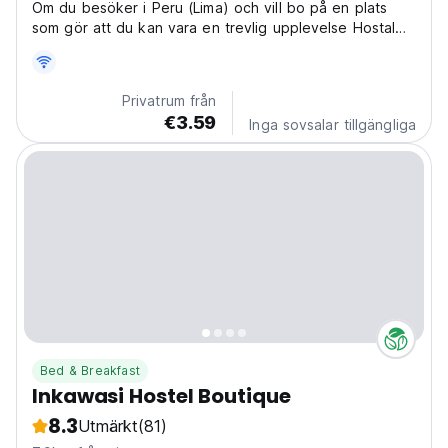
Om du besöker i Peru (Lima) och vill bo på en plats
som gör att du kan vara en trevlig upplevelse Hostal
Jovita är ditt bästa val, hos oss kommer du att njuta av
en effektiv, ekonomisk och vänlig service.
Privatrum från
€3.59
Inga sovsalar tillgängliga
Bed & Breakfast
Inkawasi Hostel Boutique
8.3
Utmärkt
(81)