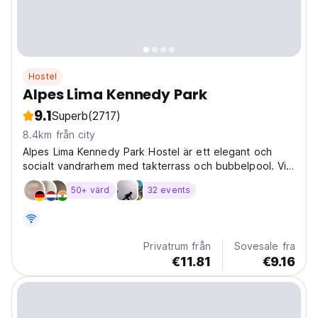
Hostel
Alpes Lima Kennedy Park
9.1
Superb
(2717)
8.4km från city
Alpes Lima Kennedy Park Hostel är ett elegant och
socialt vandrarhem med takterrass och bubbelpool. Vi
finns i hjärtat av det vackra Miraflores-distriktet i Lima,
50+ värd
32 events
den mest levande och livliga staden i hela Peru. Här,
hos oss, kommer du att kunna upptäcka...
Privatrum från
Sovesale fra
€11.81
€9.16