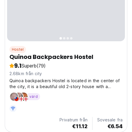
Hostel
Quinoa Backpackers Hostel
9.1
Superb
(79)
2.68km från city
Quinoa backpackers Hostel is located in the center of
the city, it is a beautiful old 2-story house with a
terrace in front of the Parque de las Aguas de Lima,
värd
near the city's bus station, 15 minutes from the Plaza
de Armas of Lima and 15 minutes from Miraflores....
Privatrum från
Sovesale fra
€11.12
€6.54