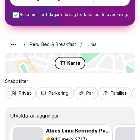
Boka mer än 1 dagar i förväg för kostnadsfri avbokning.
Peru Bed & Breakfast
Lima
Karta
Snabbfilter
Privat
Parkering
Par
Familjer
Utvalda anläggningar
Alpes Lima Kennedy Park
9.1
Superb
(2717)