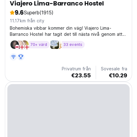
Viajero Lima-Barranco Hostel
9.6
Superb
(1915)
11.17km från city
Bohemiska vibbar kommer din väg! Viajero Lima-
Barranco Hostel har tagit det till nästa nivå genom att
transformera en 1914
70+ värd
33 events
Privatrum från
Sovesale fra
€23.55
€10.29