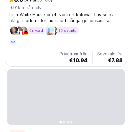
9.01km från city
Lima White House är ett vackert kolonialt hus som är
riktigt modernt för inuti med många gemensamma
utrymmen, som en gård, en liten terrass på andra
5+ värd
16 events
våningen och vårt stora tak där det finns en liten bar
att smaka på några pisco sours och peruanska öl. Vi...
Privatrum från
Sovesale fra
€10.94
€7.88