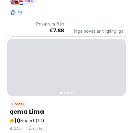
värd
the essentials like linen, towels, and hot showers,
we’ve got you covered. Chill in our comfy...
Privatrum från
€7.88
Inga sovsalar tillgängliga
Hostel
qema Lima
10
Superb
(10)
8.44km från city