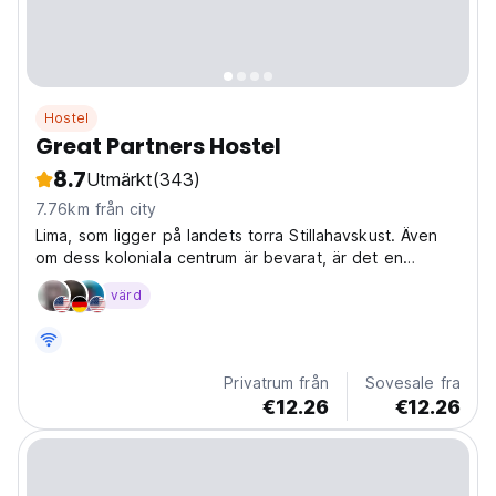
Hostel
Great Partners Hostel
8.7
Utmärkt
(343)
7.76km från city
Lima, som ligger på landets torra Stillahavskust. Även
om dess koloniala centrum är bevarat, är det en
överfull metropol och en av de största städerna i
värd
Sydamerika.
Privatrum från
Sovesale fra
€12.26
€12.26