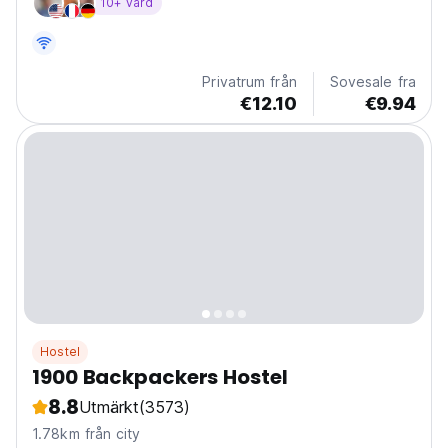
10+ värd
Privatrum från
Sovesale fra
€12.10
€9.94
Hostel
1900 Backpackers Hostel
8.8
Utmärkt
(3573)
1.78km från city