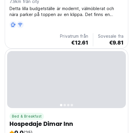
7.9km från city
Detta lilla budgetställe är modernt, välmöblerat och
nära parker på toppen av en klippa. Det finns en
trevlig innergård för avkoppling. Du har enkel tillgång
till stranden och till
Privatrum från
Sovesale fra
€12.61
€9.81
Bed & Breakfast
Hospedaje Dimar Inn
0.0
(25)