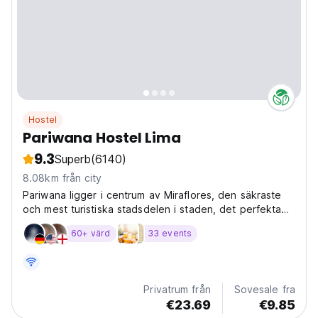
Hostel
Pariwana Hostel Lima
9.3
Superb
(6140)
8.08km från city
Pariwana ligger i centrum av Miraflores, den säkraste
och mest turistiska stadsdelen i staden, det perfekta
stället att börja ditt äventyr i Peru.
60+ värd
33 events
Privatrum från
Sovesale fra
€23.69
€9.85