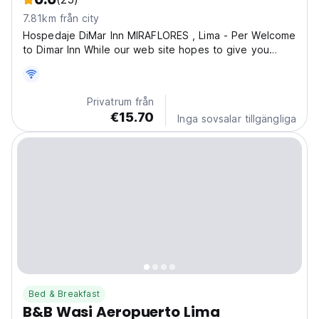
7.81km från city
Hospedaje DiMar Inn MIRAFLORES , Lima - Per Welcome
to Dimar Inn While our web site hopes to give you
basic information on our packages of services and
prices, we hope more than anything that youll step
away from the site feeling more excited and eager to...
Privatrum från
€15.70
Inga sovsalar tillgängliga
Bed & Breakfast
B&B Wasi Aeropuerto Lima