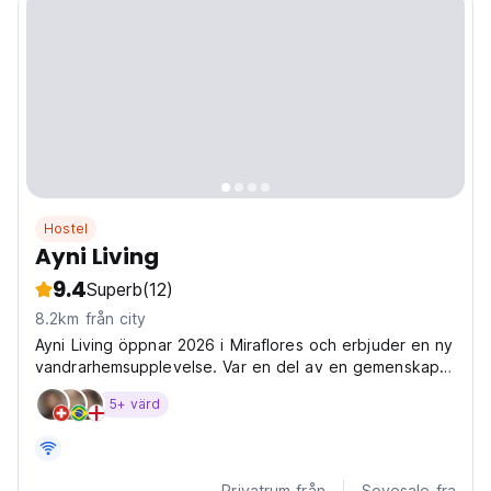
Hostel
Ayni Living
9.4
Superb
(12)
8.2km från city
Ayni Living öppnar 2026 i Miraflores och erbjuder en ny
vandrarhemsupplevelse. Var en del av en gemenskap
och få kontakt med unika vibbar. Ayni Living, delad
5+ värd
vandrarhemsupplevelse. (Auto-translated from original
language)
Privatrum från
Sovesale fra