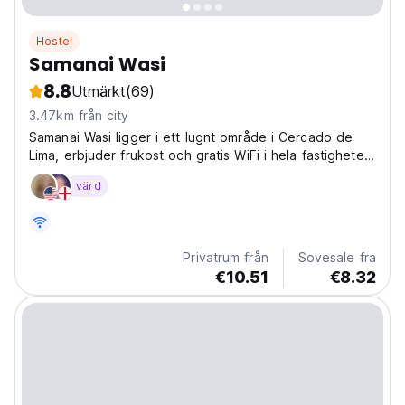
Hostel
Samanai Wasi
8.8
Utmärkt
(69)
3.47km från city
Samanai Wasi ligger i ett lugnt område i Cercado de
Lima, erbjuder frukost och gratis WiFi i hela fastigheten.
Vår personal hjälper dig att tillbringa de bästa dagarna i
värd
Lima!!
Privatrum från
Sovesale fra
€10.51
€8.32