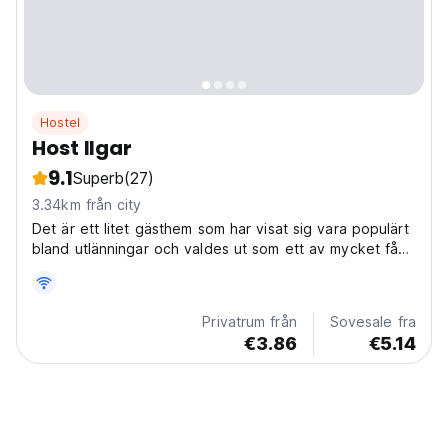
Hostel
Host Ilgar
9.1
Superb
(27)
3.34km från city
Det är ett litet gästhem som har visat sig vara populärt
bland utlänningar och valdes ut som ett av mycket få
boendealternativ i Sheki som listades i Lonely Planets
guidebok.
Privatrum från
Sovesale fra
€3.86
€5.14