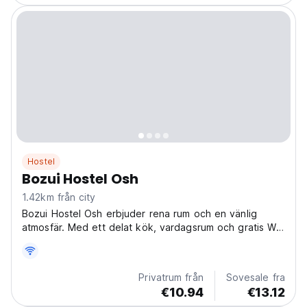
Hostel
Bozui Hostel Osh
1.42km från city
Bozui Hostel Osh erbjuder rena rum och en vänlig
atmosfär. Med ett delat kök, vardagsrum och gratis Wi-
Fi är det ett bekvämt och billigt vandrarhem i Osh för
resenärer. (Auto-translated from original language)
Privatrum från
Sovesale fra
€10.94
€13.12