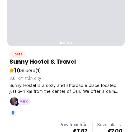
Hostel
Sunny Hostel & Travel
10
Superb
(1)
3.61km från city
Sunny Hostel is a cozy and affordable place located
just 3–4 km from the center of Osh. We offer a calm
and friendly atmosphere, a pleasant garden,
värd
comfortable common areas, and all the essential
amenities for travelers. There are several nearby cafes
serving...
Privatrum från
Sovesale fra
€7.87
€7.00