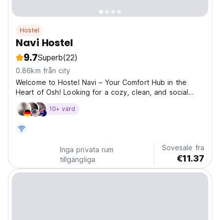
Hostel
Navi Hostel
9.7
Superb
(22)
0.86km från city
Welcome to Hostel Navi – Your Comfort Hub in the
Heart of Osh! Looking for a cozy, clean, and social
place to stay in Osh? Hostel Navi is your ideal base for
10+ värd
exploring southern Kyrgyzstan. Whether you're a
backpacker, digital nomad, or adventurer, we offer...
Sovesale fra
Inga privata rum
€11.37
tillgängliga