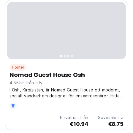
Hostel
Nomad Guest House Osh
4.85km från city
I Osh, Kirgizistan, är Nomad Guest House ett modernt,
socialt vandrarhem designat för ensamresenärer. Hitta
äventyr nära Sulayman-Too och Stora basaren. Ett av
de bästa vandrarhemmen i Osh för att utforska
Centralasien! (Auto-translated from original language)
Privatrum från
Sovesale fra
€10.94
€8.75