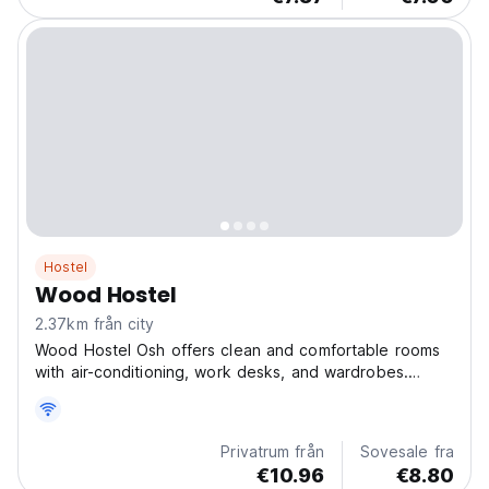
Hostel
Wood Hostel
2.37km från city
Wood Hostel Osh offers clean and comfortable rooms
with air-conditioning, work desks, and wardrobes.
Guests share bathrooms equipped with showers and
hairdryers. The hostel features a welcoming garden,
terrace, and bar, along with a shared lounge, kitchen,...
Privatrum från
Sovesale fra
€10.96
€8.80