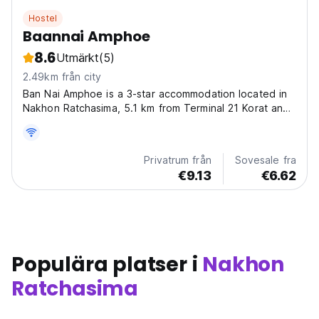
Hostel
Baannai Amphoe
8.6
Utmärkt
(5)
2.49km från city
Ban Nai Amphoe is a 3-star accommodation located in
Nakhon Ratchasima, 5.1 km from Terminal 21 Korat and
7.8 km from Wat Sala Loi. The property features a
restaurant, a shared lounge, room service, and free Wi-
Fi throughout. This non-smoking accommodation...
Privatrum från
Sovesale fra
€9.13
€6.62
Populära platser i
Nakhon
Ratchasima