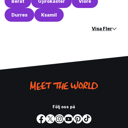
Berat
Gjirokaster
Vlore
Durres
Ksamil
Visa Fler
Följ oss på