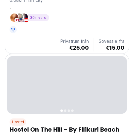
0.08km från city
.
30+ värd
Privatrum från
Sovesale fra
€25.00
€15.00
Hostel
Hostel On The Hill - By Filikuri Beach