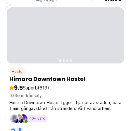
Hostel
Himara Downtown Hostel
9.5
Superb
(619)
0.05km från city
Himara Downtown Hostel ligger i hjärtat av staden, bara
1 min gångavstånd från stranden. Vårt vandrarhem
erbjuder en bekväm, ren och budgetvistelse i en varm
40+ värd
och vänlig atmosfär.