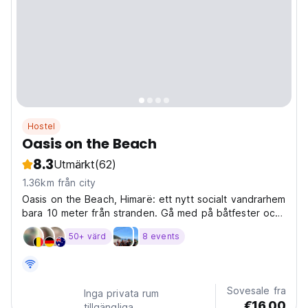
Hostel
Oasis on the Beach
8.3
Utmärkt
(62)
1.36km från city
Oasis on the Beach, Himarë: ett nytt socialt vandrarhem
bara 10 meter från stranden. Gå med på båtfester och
karaoke -kvällar, perfekt för roliga soloresenärer!
50+ värd
8 events
(Auto-translated from original language)
Sovesale fra
Inga privata rum
€16.00
tillgängliga