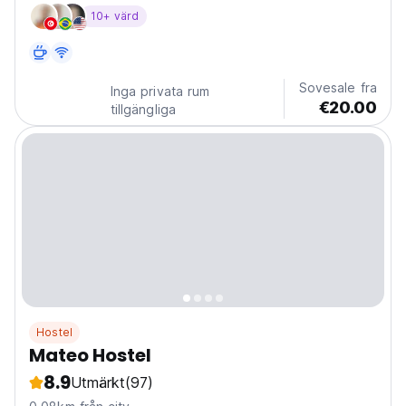
for travelers seeking authenticity, nature, and a sense
10+ värd
of community. Surrounded by olive groves, mountain
views, and just minutes from the sparkling...
Sovesale fra
Inga privata rum
€20.00
tillgängliga
Hostel
Mateo Hostel
8.9
Utmärkt
(97)