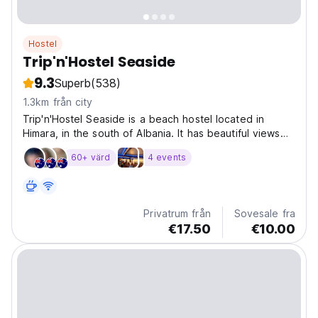
Hostel
Trip'n'Hostel Seaside
9.3
Superb
(538)
1.3km från city
Trip'n'Hostel Seaside is a beach hostel located in
Himara, in the south of Albania. It has beautiful views
over the Ionian sea and the whole city of Himara. It can
60+ värd
4 events
host 56 guests. All the rooms are en-suite and have
balconies. Located in Potami neighborhood,...
Privatrum från
Sovesale fra
€17.50
€10.00