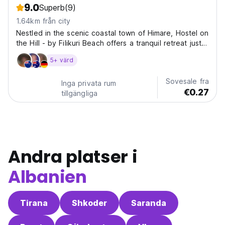
9.0
Superb
(9)
1.64km från city
Nestled in the scenic coastal town of Himare, Hostel on
the Hill - by Filikuri Beach offers a tranquil retreat just
300 meters from the serene Potam Beach. This
5+ värd
charming hostel, surrounded by lush gardens, provides
a perfect getaway for travelers seeking...
Sovesale fra
Inga privata rum
€0.27
tillgängliga
Andra platser i
Albanien
Tirana
Shkoder
Saranda