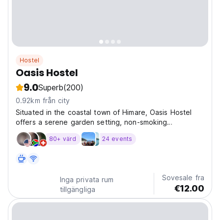
Hostel
Oasis Hostel
9.0
Superb
(200)
0.92km från city
Situated in the coastal town of Himare, Oasis Hostel
offers a serene garden setting, non-smoking
accommodations, and complimentary WiFi, all within
80+ värd
24 events
easy reach of Spille Beach just 1.1 km away. Bike rental
is free so you can enjoy the wonderful beaches
along...
Sovesale fra
Inga privata rum
€12.00
tillgängliga