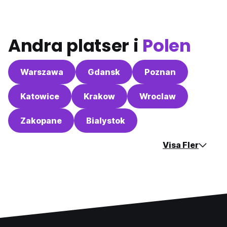
Andra platser i
Polen
Warszawa
Gdansk
Poznan
Katowice
Krakow
Wroclaw
Zakopane
Bialystok
Visa Fler