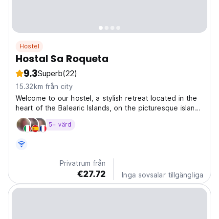
Hostel
Hostal Sa Roqueta
9.3
Superb
(22)
15.32km från city
Welcome to our hostel, a stylish retreat located in the
heart of the Balearic Islands, on the picturesque island
of Menorca. Our establishment, dating back to the
5+ värd
vibrant 1960s, blends the iconic Art Deco style with the
free-spirited and bohemian essence...
Privatrum från
€27.72
Inga sovsalar tillgängliga