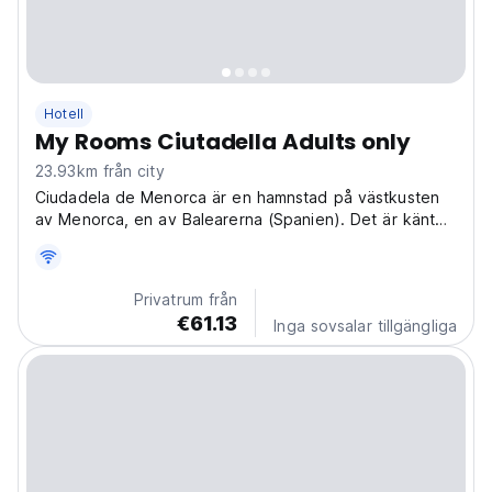
Hotell
My Rooms Ciutadella Adults only
23.93km från city
Ciudadela de Menorca är en hamnstad på västkusten
av Menorca, en av Balearerna (Spanien). Det är känt
för sin gamla stadsdel och medeltida gator.
Privatrum från
€61.13
Inga sovsalar tillgängliga