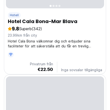
Hotell
Hotel Cala Bona-Mar Blava
9.8
Superb
(342)
23.99km från city
Hotel Cala Bona välkomnar dig och erbjuder sina
faciliteter för att säkerställa att du får en trevlig
vistelse i en oslagbar miljö i centrala Ciutadella på
Menorca.
Privatrum från
€22.50
Inga sovsalar tillgängliga