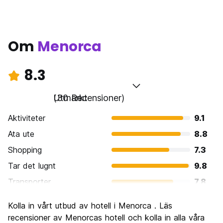
Om
Menorca
8.3
Utmärkt
(30 Recensioner)
Aktiviteter
9.1
Ata ute
8.8
Shopping
7.3
Tar det lugnt
9.8
Transporter
7.8
Sightseeing
8.3
Kolla in vårt utbud av hotell i Menorca . Läs
Kultur
8.4
recensioner av Menorcas hotell och kolla in alla våra