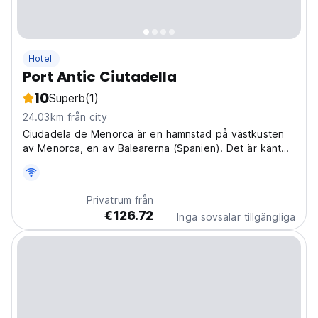
Hotell
Port Antic Ciutadella
10
Superb
(1)
24.03km från city
Ciudadela de Menorca är en hamnstad på västkusten
av Menorca, en av Balearerna (Spanien). Det är känt
för sin gamla stadsdel och sina medeltida gator.
Privatrum från
€126.72
Inga sovsalar tillgängliga