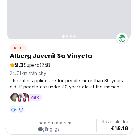
Hostel
Alberg Juvenil Sa Vinyeta
9.3
Superb
(258)
24.71km från city
The rates applied are for people more than 30 years
old. If people are under 30 years old at the moment of
the check in we proceded to make a discount. The
värd
Youth Hostel is located in the town of Ciutadella, about
10 minutes walk from the Old Port and about...
Sovesale fra
Inga privata rum
€18.18
tillgängliga