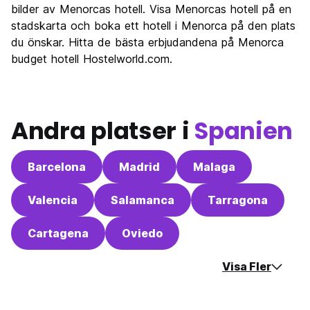
Festa
bilder av Menorcas hotell. Visa Menorcas hotell på en
6.8
stadskarta och boka ett hotell i Menorca på den plats
Värde för pengarna
8.5
du önskar. Hitta de bästa erbjudandena på Menorca
budget hotell Hostelworld.com.
Andra platser i
Spanien
Barcelona
Madrid
Malaga
Valencia
Salamanca
Tarragona
Cartagena
Oviedo
Visa Fler