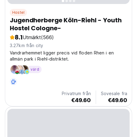
Hostel
Jugendherberge Köln-Riehl - Youth
Hostel Cologne-
8.1
Utmärkt
(566)
3.27km från city
Vandrarhemmet ligger precis vid floden Rhen i en
allmän park i Riehl-distriktet.
värd
Privatrum från
Sovesale fra
€49.60
€49.60