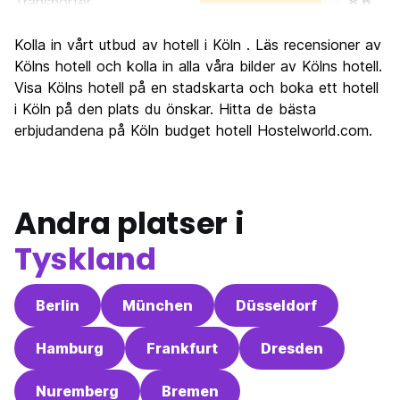
Transporter
8.6
Sightseeing
8.4
Kolla in vårt utbud av hotell i Köln . Läs recensioner av
Kultur
8.5
Kölns hotell och kolla in alla våra bilder av Kölns hotell.
Festa
Visa Kölns hotell på en stadskarta och boka ett hotell
8.2
i Köln på den plats du önskar. Hitta de bästa
Värde för pengarna
7.8
erbjudandena på Köln budget hotell Hostelworld.com.
Andra platser i
Tyskland
Berlin
München
Düsseldorf
Hamburg
Frankfurt
Dresden
Nuremberg
Bremen