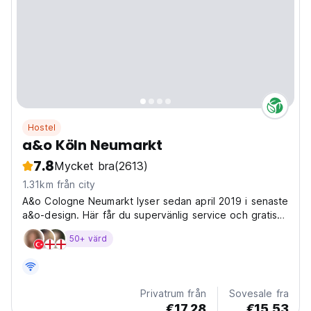
Hostel
a&o Köln Neumarkt
7.8
Mycket bra
(2613)
1.31km från city
A&o Cologne Neumarkt lyser sedan april 2019 i senaste
a&o-design. Här får du supervänlig service och gratis
Wi-Fi dygnet runt. Dessutom: biljard, bordsfotboll,
50+ värd
parkering och mycket mer
Privatrum från
Sovesale fra
€17.28
€15.53