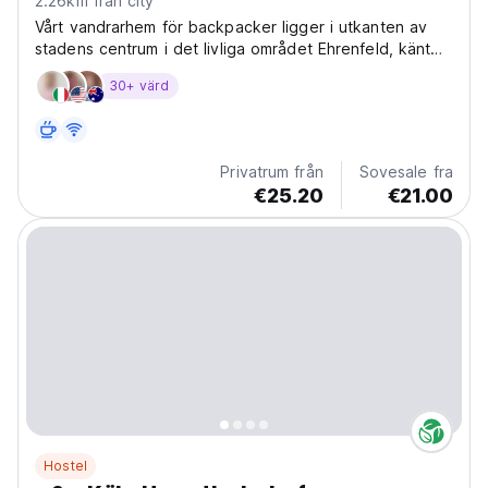
2.26km från city
Vårt vandrarhem för backpacker ligger i utkanten av
stadens centrum i det livliga området Ehrenfeld, känt
som ett av Kölns trendigaste områden. Vi är stolta över
30+ värd
att tillhandahålla budgetvänligt men ändå bekvämt
boende, som främjar en vänlig atmosfär med...
Privatrum från
Sovesale fra
€25.20
€21.00
Hostel