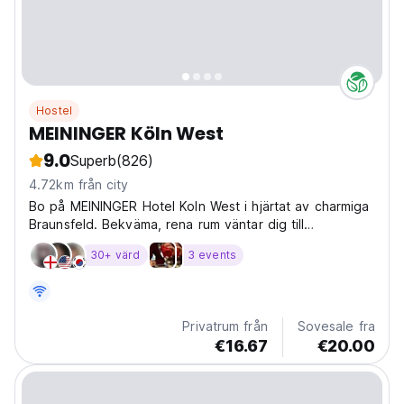
Hostel
MEININGER Köln West
9.0
Superb
(826)
4.72km från city
Bo på MEININGER Hotel Koln West i hjärtat av charmiga
Braunsfeld. Bekväma, rena rum väntar dig till
överkomliga priser.
30+ värd
3 events
Privatrum från
Sovesale fra
€16.67
€20.00