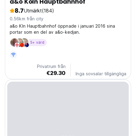
a&o Köln Hauptbahnhof
8.7
Utmärkt
(184)
0.56km från city
a&o Kln Hauptbahnhof öppnade i januari 2016 sina
portar som en del av a&o-kedjan.
5+ värd
Privatrum från
€29.30
Inga sovsalar tillgängliga