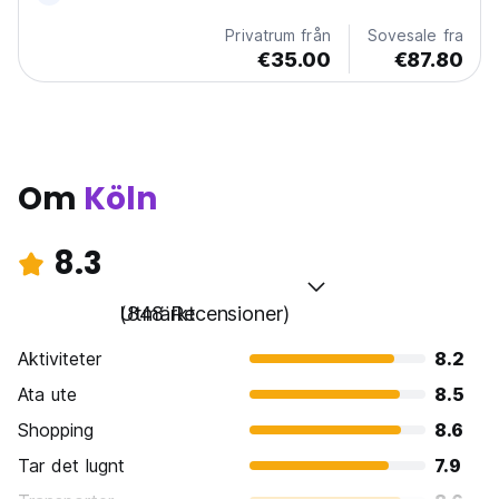
Privatrum från
Sovesale fra
€35.00
€87.80
Om
Köln
8.3
Utmärkt
(848 Recensioner)
Aktiviteter
8.2
Ata ute
8.5
Shopping
8.6
Tar det lugnt
7.9