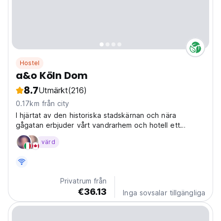
Hostel
a&o Köln Dom
8.7
Utmärkt
(216)
0.17km från city
I hjärtat av den historiska stadskärnan och nära
gågatan erbjuder vårt vandrarhem och hotell ett
idealiskt läge för att utforska staden.
värd
Privatrum från
€36.13
Inga sovsalar tillgängliga