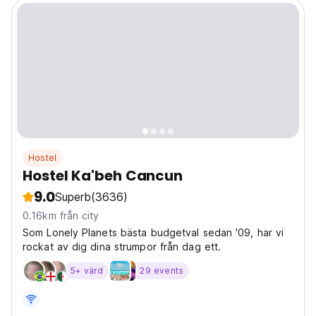
Hostel
Hostel Ka'beh Cancun
9.0
Superb
(3636)
0.16km från city
Som Lonely Planets bästa budgetval sedan '09, har vi
rockat av dig dina strumpor från dag ett.
5+ värd
29 events