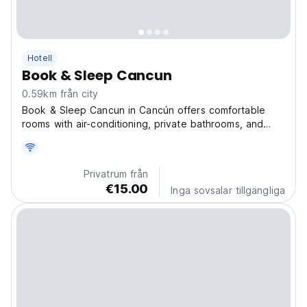
Hotell
Book & Sleep Cancun
0.59km från city
Book & Sleep Cancun in Cancún offers comfortable
rooms with air-conditioning, private bathrooms, and
free toiletries. Each room includes a work desk,
soundproofing, and a seating area. The hotel is near
Cancun Bus Station (9-minute walk), Cancun
Privatrum från
Government...
€15.00
Inga sovsalar tillgängliga