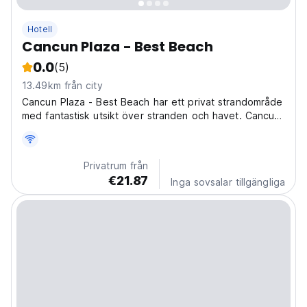
Hotell
Cancun Plaza - Best Beach
0.0
(5)
13.49km från city
Cancun Plaza - Best Beach har ett privat strandområde
med fantastisk utsikt över stranden och havet. Cancun
Plaza - Best Beach är ett lägenhetshotell som har en
bar, en restaurang, en 24-timmarsreception, en trevlig
infinitypool och en terrass med utsikt...
Privatrum från
€21.87
Inga sovsalar tillgängliga