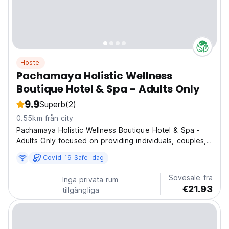
Hostel
Pachamaya Holistic Wellness
Boutique Hotel & Spa - Adults Only
9.9
Superb
(2)
0.55km från city
Pachamaya Holistic Wellness Boutique Hotel & Spa -
Adults Only focused on providing individuals, couples,
or groups with the full experience of a wellness
Covid-19 Safe idag
retreat. The hotel is near attractions such as Cancun
Bus Station (4-minute walk), Parque las Palapas...
Sovesale fra
Inga privata rum
€21.93
tillgängliga