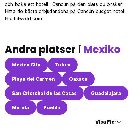
och boka ett hotell i Cancún på den plats du önskar.
Värde för pengarna
6.7
Hitta de bästa erbjudandena på Cancún budget hotell
Hostelworld.com.
Andra platser i
Mexiko
Mexico City
Tulum
Playa del Carmen
Oaxaca
San Cristobal de las Casas
Guadalajara
Merida
Puebla
Visa Fler