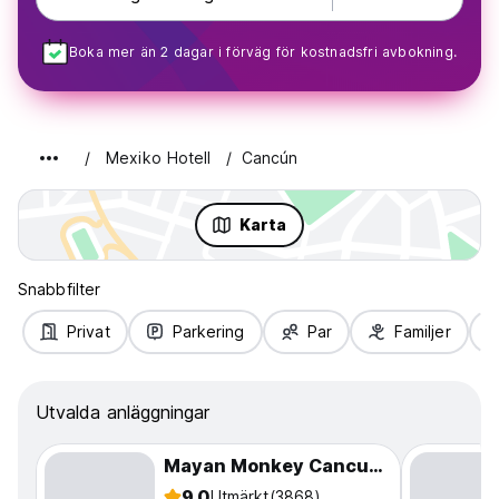
Boka mer än 2 dagar i förväg för kostnadsfri avbokning.
Mexiko Hotell
Cancún
Karta
Snabbfilter
Privat
Parkering
Par
Familjer
Utvalda anläggningar
Mayan Monkey Cancun Hotel Zone - Across the Beach
9.0
Utmärkt
(3868)