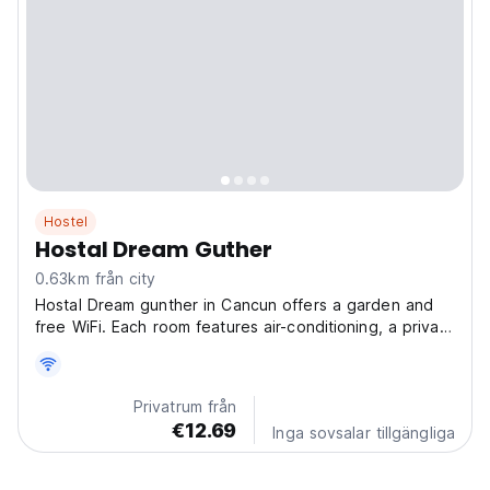
Hostel
Hostal Dream Guther
0.63km från city
Hostal Dream gunther in Cancun offers a garden and
free WiFi. Each room features air-conditioning, a private
bathroom, tea and coffee maker, dining table,
refrigerator, shower, TV, dining area, and kitchenware.
The hostel is a 5-minute walk from Cancun Bus...
Privatrum från
€12.69
Inga sovsalar tillgängliga