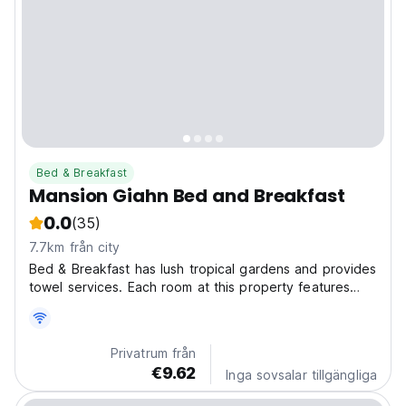
Bed & Breakfast
Mansion Giahn Bed and Breakfast
0.0
(35)
7.7km från city
Bed & Breakfast has lush tropical gardens and provides
towel services. Each room at this property features
modern décor and a private bathroom with a shower
and toilet. Some rooms offer balconies and air
conditioning, while others boast views of the
Privatrum från
swimming...
€9.62
Inga sovsalar tillgängliga