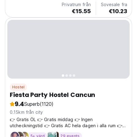
Privatrum från
Sovesale fra
€15.55
€10.23
Hostel
Fiesta Party Hostel Cancun
9.4
Superb
(1120)
0.15km från city
👉 Gratis ÖL 👉 Gratis middag 👉 Ingen
utcheckningstid 👉 Gratis AC hela dagen i alla rum 👉
Gratis otrolig frukost 👉 Gratis strandturer 👉 Bästa
5+ värd
29 events