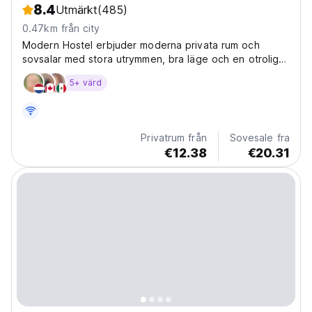
8.4
Utmärkt
(485)
0.47km från city
Modern Hostel erbjuder moderna privata rum och
sovsalar med stora utrymmen, bra läge och en otrolig
takterrass, mindre än en kilometer från stranden.
5+ värd
Privatrum från
Sovesale fra
€12.38
€20.31