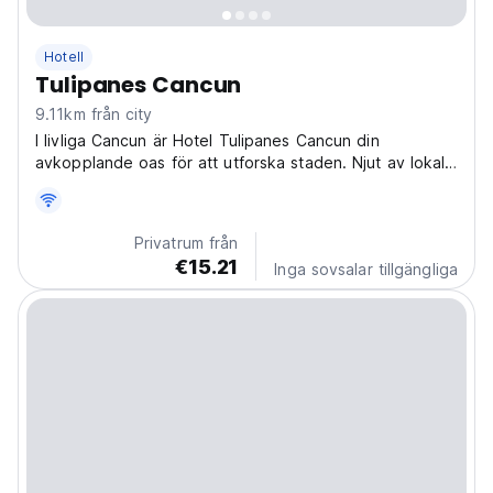
Hotell
Tulipanes Cancun
9.11km från city
I livliga Cancun är Hotel Tulipanes Cancun din
avkopplande oas för att utforska staden. Njut av lokal
kultur från vårt bekväma hotell, ditt hem bort från
hemmet. (Auto-translated from original language)
Privatrum från
€15.21
Inga sovsalar tillgängliga