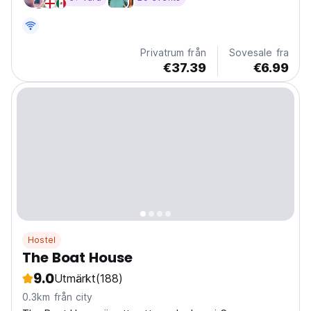
festen i Cancun 👈
Privatrum från
Sovesale fra
€37.39
€6.99
Hostel
The Boat House
9.0
Utmärkt
(188)
0.3km från city