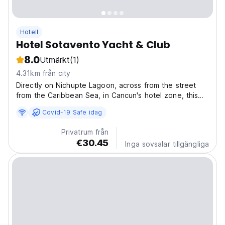
Hotell
Hotel Sotavento Yacht & Club
8.0
Utmärkt
(1)
4.31km från city
Directly on Nichupte Lagoon, across from the street
from the Caribbean Sea, in Cancun's hotel zone, this
hotel offers a private yacht club, tropical gardens and
Covid-19 Safe idag
an on-site restaurant. Sotavento Hotel & Yacht Club
features relaxing facilities such as an outdoor...
Privatrum från
€30.45
Inga sovsalar tillgängliga