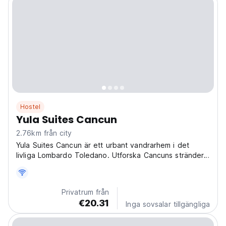
Hostel
Yula Suites Cancun
2.76km från city
Yula Suites Cancun är ett urbant vandrarhem i det
livliga Lombardo Toledano. Utforska Cancuns stränder,
nattliv och lokala kultur! Avslappnade sviter för socialt
resande. (Auto-translated from original language)
Privatrum från
€20.31
Inga sovsalar tillgängliga