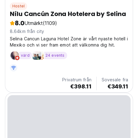
Hostel
Nílu Cancún Zona Hotelera by Selina
8.0
Utmärkt
(1109)
8.64km från city
Selina Cancun Laguna Hotel Zone är vårt nyaste hotell i
Mexiko och vi ser fram emot att välkomna dig hit.
värd
24 events
Privatrum från
Sovesale fra
€398.11
€349.11