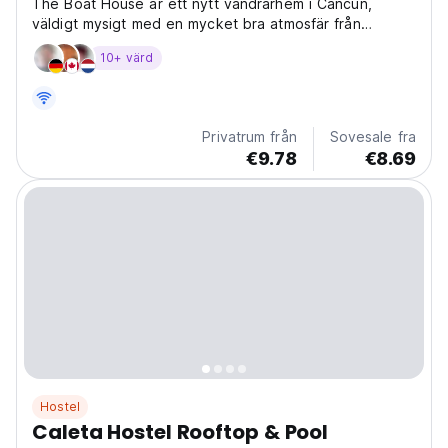
The Boat House är ett nytt vandrarhem i Cancun,
väldigt mysigt med en mycket bra atmosfär från
lokalbefolkningen, vi har en huvudattraktion med en
10+ värd
trädgård i en mycket stor bakgård med ett stort träd
som ger oss mycket bra skugga och en mycket trevlig
terrass...
Privatrum från
Sovesale fra
€9.78
€8.69
Hostel
Caleta Hostel Rooftop & Pool