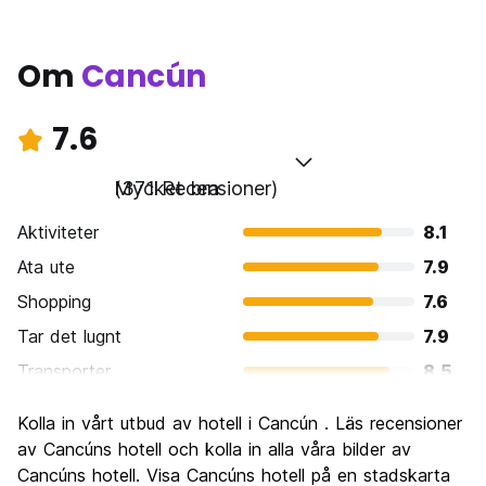
Om
Cancún
7.6
Mycket bra
(371 Recensioner)
Aktiviteter
8.1
Ata ute
7.9
Shopping
7.6
Tar det lugnt
7.9
Transporter
8.5
Sightseeing
7.1
Kolla in vårt utbud av hotell i Cancún . Läs recensioner
Kultur
6.4
av Cancúns hotell och kolla in alla våra bilder av
Festa
Cancúns hotell. Visa Cancúns hotell på en stadskarta
8.5