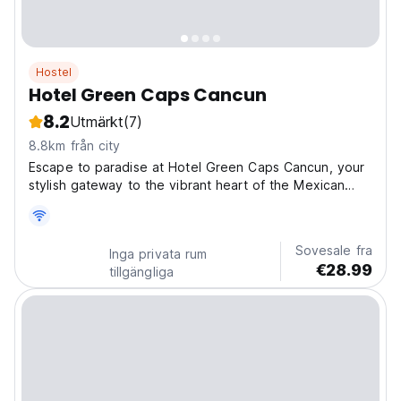
Hostel
Hotel Green Caps Cancun
8.2
Utmärkt
(7)
8.8km från city
Escape to paradise at Hotel Green Caps Cancun, your
stylish gateway to the vibrant heart of the Mexican
Caribbean! Nestled along Boulevard Kukulcan at km
8.5, our hotel offers a perfect blend of relaxation and
adventure. Imagine waking up each morning in...
Sovesale fra
Inga privata rum
€28.99
tillgängliga