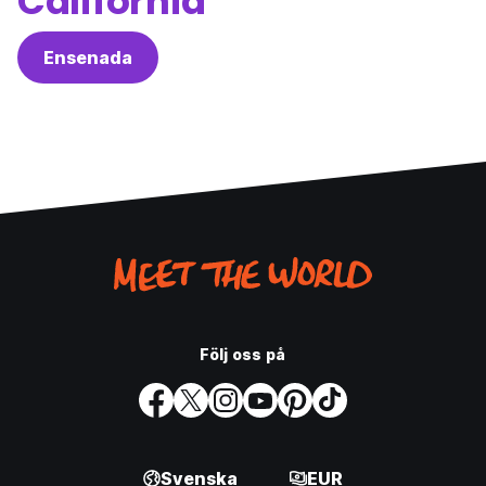
California
Ensenada
Följ oss på
Svenska
EUR