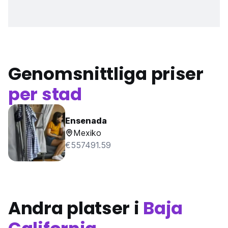
Genomsnittliga priser
per stad
Ensenada
Mexiko
€557491.59
Andra platser i
Baja