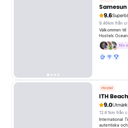
Samesun 
9.6
Superb
9.46km från ci
Välkommen till 
Hostels Ocean 
vandrarhem. Be
10+ 
kommer du att
Hostel
ITH Beach
9.0
Utmärk
12.61km från c
International 
autentiska och