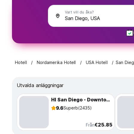
Vart vill du åka?
Hotell
Nordamerika Hotell
USA Hotell
San Die
Utvalda anläggningar
HI San Diego - Downtown
9.6
Superb
(2435)
€25.85
Från