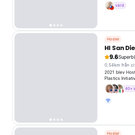
heart of Littl
värd
iconic Balboa P
Hostel
HI San D
9.6
Superb
0.54km från ci
2021 blev Host
Plastics Initiat
40+ 
Hostel