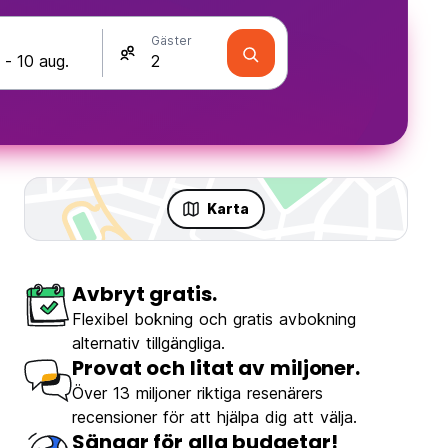
Gäster
Karta
Avbryt gratis.
Flexibel bokning och gratis avbokning
 Hostel
alternativ tillgängliga.
erb
(397)
Provat och litat av miljoner.
Över 13 miljoner riktiga resenärers
recensioner för att hjälpa dig att välja.
€0.22
Från
Sängar för alla budgetar!