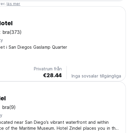
rer.
läs mer
Hotel
 bra
(373)
ty
et i San Diegos Gaslamp Quarter
Privatrum från
€28.44
Inga sovsalar tillgängliga
el
 bra
(9)
ty
ocated near San Diego’s vibrant waterfront and within
ce of the Maritime Museum. Hotel Zindel places you in the