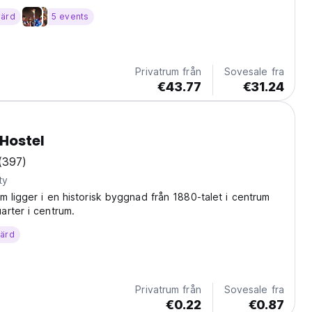
äster med lokal kultur, stadsdelar och äventyr. På vårt
värd
5 events
 vi en passion för samhället och...
Privatrum från
Sovesale fra
€43.77
€31.24
Hostel
(397)
ty
m ligger i en historisk byggnad från 1880-talet i centrum
rter i centrum.
värd
Privatrum från
Sovesale fra
€0.22
€0.87