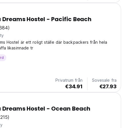
a Dreams Hostel - Pacific Beach
384)
ty
ms Hostel är ett roligt ställe där backpackers från hela
ffa likasinnade tr
ärd
Privatrum från
Sovesale fra
€34.91
€27.93
a Dreams Hostel - Ocean Beach
(215)
ty