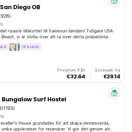
San Diego OB
(928)
ty
det nyaste tillskottet till Samesun-familjen! Tidigare USA
Beach, vi är stolta över att ta över detta prisbelönta
läget mitt i hjärtat av det idylliska Ocean Beach-samhället,
värd
18 events
 älska våra stora gemensamma...
Privatrum från
Sovesale fra
€32.64
€29.14
 Bungalow Surf Hostel
t
(1193)
ity
Traveller's House grundades för att skapa minnesvärda,
 unika upplevelser för resenärer. Vi gör det genom att