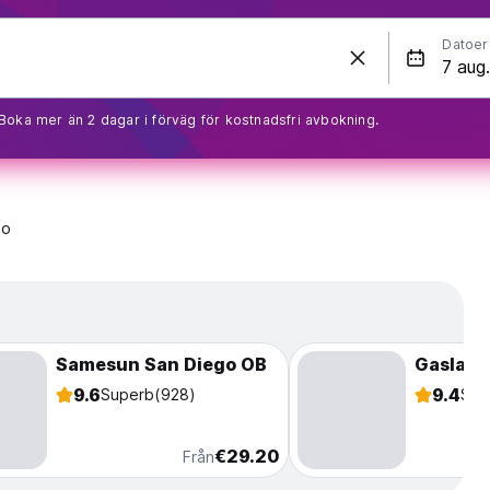
Datoer
Boka mer än 2 dagar i förväg för kostnadsfri avbokning.
go
Samesun San Diego OB
Gaslamp
9.6
9.4
Superb
(928)
Sup
€29.20
Från