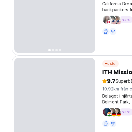
California Dre
backpackers fr
sann vandrarh
värd
överkomliga pr
Hostel
ITH Missi
9.7
Superb
10.92km från c
Beläget i hjär
Belmont Park, 
vandrarhem i 
värd