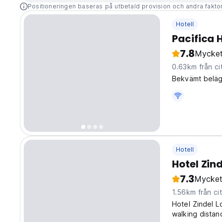
Positioneringen baseras på utbetald provision och andra fakto
Hotell
Pacifica 
7.8
Mycket
0.63km från ci
Bekvämt beläg
Hotell
Hotel Zind
7.3
Mycket
1.56km från ci
Hotel Zindel L
walking distan