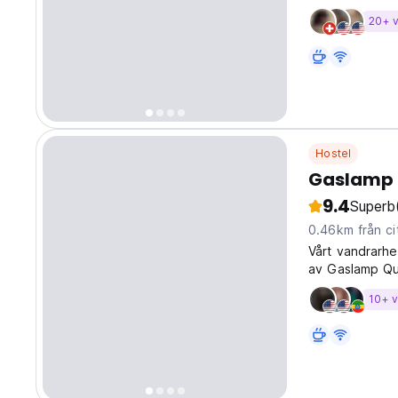
ansluta våra g
20+ 
vandrarhem har
Hostel
Gaslamp 
9.4
Superb
0.46km från ci
Vårt vandrarhe
av Gaslamp Qua
10+ 