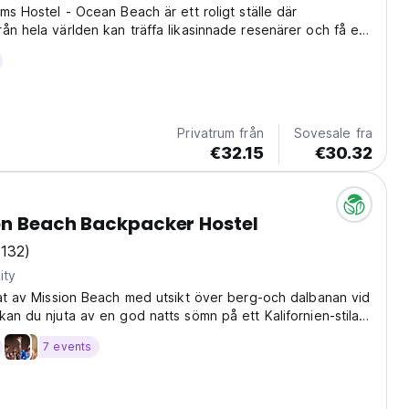
ams Hostel - Ocean Beach är ett roligt ställe där
ån hela världen kan träffa likasinnade resenärer och få en
emsupplevelse med sin vänliga gemenskapsatmosfär och
iser, samtidigt som de njuter av utmärkt...
Privatrum från
Sovesale fra
€32.15
€30.32
on Beach Backpacker Hostel
(132)
ity
tat av Mission Beach med utsikt över berg-och dalbanan vid
kan du njuta av en god natts sömn på ett Kalifornien-stilat
San Diego.
7 events