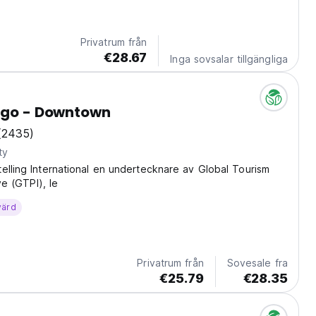
e Italy, just moments from the USS Midway Museum and the
ark. It’s an easy, convenient...
Privatrum från
€28.67
Inga sovsalar tillgängliga
iego - Downtown
(2435)
ty
elling International en undertecknare av Global Tourism
ive (GTPI), le
värd
Privatrum från
Sovesale fra
€25.79
€28.35