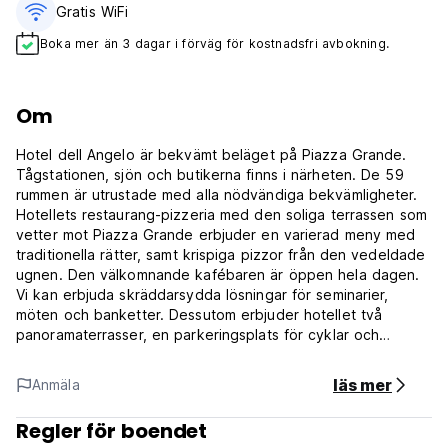
Gratis WiFi
Boka mer än 3 dagar i förväg för kostnadsfri avbokning.
Om
Hotel dell Angelo är bekvämt beläget på Piazza Grande.
Tågstationen, sjön och butikerna finns i närheten. De 59
rummen är utrustade med alla nödvändiga bekvämligheter.
Hotellets restaurang-pizzeria med den soliga terrassen som
vetter mot Piazza Grande erbjuder en varierad meny med
traditionella rätter, samt krispiga pizzor från den vedeldade
ugnen. Den välkomnande kafébaren är öppen hela dagen.
Vi kan erbjuda skräddarsydda lösningar för seminarier,
möten och banketter. Dessutom erbjuder hotellet två
panoramaterrasser, en parkeringsplats för cyklar och
rabatterade parkeringsbiljetter på den närliggande
parkeringen. (Auto-translated from original language)
läs mer
Anmäla
Regler för boendet