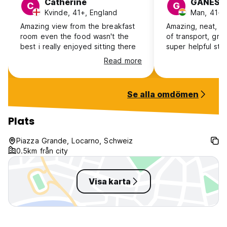
Catherine
GANESH
C
G
Kvinde, 41+, England
Man, 41+, 
Amazing view from the breakfast
Amazing, neat, cl
room even the food wasn't the
of transport, gre
best i really enjoyed sitting there
super helpful staf
Read more
Se alla omdömen
Plats
Piazza Grande, Locarno, Schweiz
0.5km från city
Visa karta