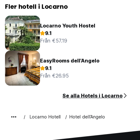
Fler hotell i Locarno
Locarno Youth Hostel
9.1
Från €57.19
EasyRooms dell’Angelo
9.1
Från €26.95
Se alla Hotels i Locarno
Locarno Hotell
Hotel dell’Angelo