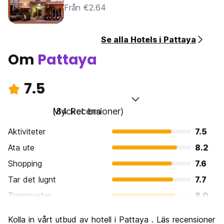
Från €2.64
Se alla Hotels i Pattaya
Om
Pattaya
7.5
Mycket bra
(84 Recensioner)
Aktiviteter
7.5
Ata ute
8.2
Shopping
7.6
Tar det lugnt
7.7
Transporter
8.0
Sightseeing
6.8
Kolla in vårt utbud av hotell i Pattaya . Läs recensioner