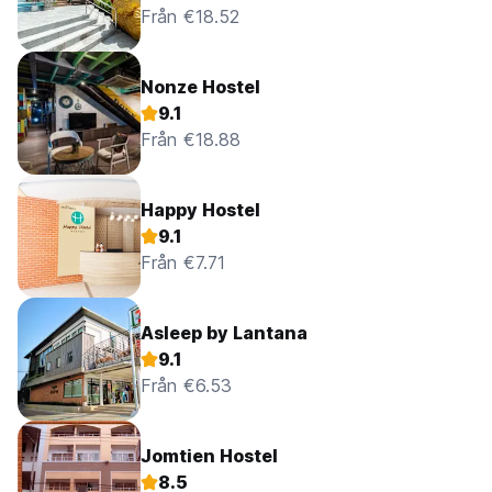
Från €18.52
Nonze Hostel
9.1
Från €18.88
Happy Hostel
9.1
Från €7.71
Asleep by Lantana
9.1
Från €6.53
Jomtien Hostel
8.5