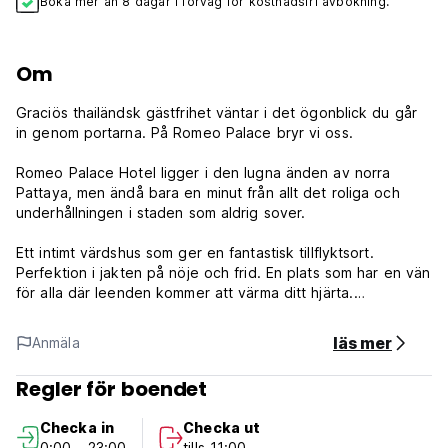
Boka mer än 8 dagar i förväg för kostnadsfri avbokning.
Om
Graciös thailändsk gästfrihet väntar i det ögonblick du går
in genom portarna. På Romeo Palace bryr vi oss.
Romeo Palace Hotel ligger i den lugna änden av norra
Pattaya, men ändå bara en minut från allt det roliga och
underhållningen i staden som aldrig sover.
Ett intimt värdshus som ger en fantastisk tillflyktsort.
Perfektion i jakten på nöje och frid. En plats som har en vän
för alla där leenden kommer att värma ditt hjärta.
Du kommer att känna dig som hemma i något av vårt
historiska hotells hundra rum som är enkelt möblerade och
läs mer
Anmäla
inredda för maximal komfort. Alla rum i kategorin Standard,
Superior och Deluxe är utrustade med luftkonditionering,
Regler för boendet
32-tums platt-TV, kylskåp med välfylld minibar, telefoner,
privata badrum med varma och kalla duschar och balkonger.
Checka in
Checka ut
Ät läckra thailändska, indiska och europeiska rätter på
0:00 - 23:00
tills 11:00