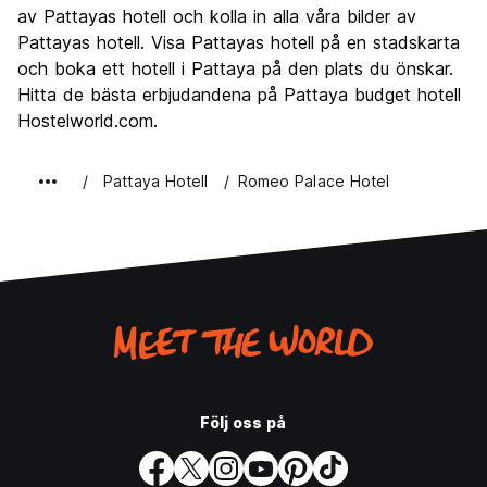
Kultur
5.9
av Pattayas hotell och kolla in alla våra bilder av
Festa
Pattayas hotell. Visa Pattayas hotell på en stadskarta
8.6
och boka ett hotell i Pattaya på den plats du önskar.
Värde för pengarna
7.5
Hitta de bästa erbjudandena på Pattaya budget hotell
Hostelworld.com.
Pattaya Hotell
Romeo Palace Hotel
Följ oss på