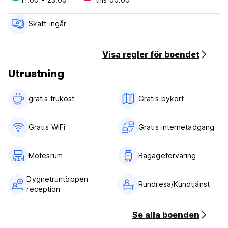
Avbokningsregler: 72h före ankomst. Vid sen avbokning
eller utebliven ankomst kommer du att debiteras den första
Skatt ingår
natten av din vistelse.
Incheckning från 11.00 till 23.00
Visa regler för boendet
Utcheckning före kl. 09.00
Utrustning
Betalning kontant vid ankomst
Skatter ingår ej (10 % serviceavgift)
gratis frukost‎
Gratis bykort
Frukost ingår
Allmän:
Gratis WiFi
Gratis internetadgang
24 timmars reception.
inget utegångsförbud
Inga speciella villkor (Auto-translated from original
Mötesrum
Bagageförvaring
language)
Dygnetruntöppen
Rundresa/Kundtjänst
reception
Se alla boenden