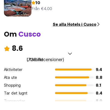
10
Från €4.00
Se alla Hotels i Cusco
Om
Cusco
8.6
Utmärkt
(738 Recensioner)
Aktiviteter
9.4
Ata ute
8.8
Shopping
8.1
Tar det lugnt
8.4
Transporter
8.0
Sightseeing
9.4