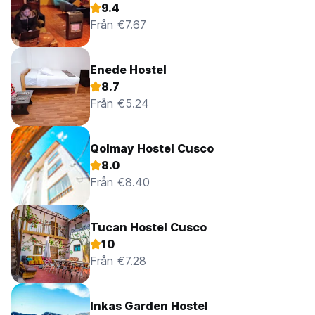
9.4
Från €7.67
Enede Hostel
8.7
Från €5.24
Qolmay Hostel Cusco
8.0
Från €8.40
Tucan Hostel Cusco
10
Från €7.28
Inkas Garden Hostel