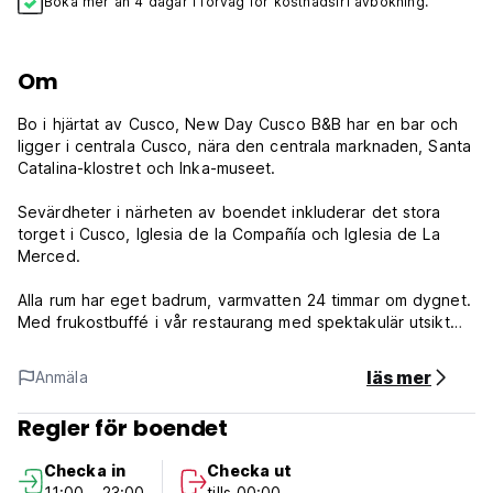
Boka mer än 4 dagar i förväg för kostnadsfri avbokning.
Om
Bo i hjärtat av Cusco, New Day Cusco B&B har en bar och
ligger i centrala Cusco, nära den centrala marknaden, Santa
Catalina-klostret och Inka-museet.
Sevärdheter i närheten av boendet inkluderar det stora
torget i Cusco, Iglesia de la Compañía och Iglesia de La
Merced.
Alla rum har eget badrum, varmvatten 24 timmar om dygnet.
Med frukostbuffé i vår restaurang med spektakulär utsikt
där du kan se staden Cusco och de imponerande bergen.
läs mer
Anmäla
Detta bed and breakfast serverar en amerikansk frukost.
New Day Cusco B&B har en terrass, WiFi och
Regler för boendet
turistinformation.
Checka in
Checka ut
New Day Cusco B&B Policy och villkor:
11:00 - 23:00
tills 00:00