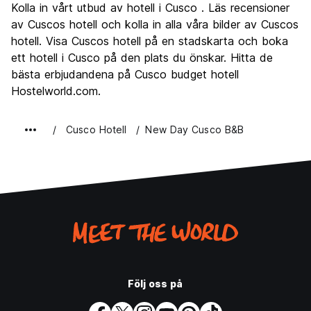
Kolla in vårt utbud av hotell i Cusco . Läs recensioner
Kultur
9.5
av Cuscos hotell och kolla in alla våra bilder av Cuscos
Festa
hotell. Visa Cuscos hotell på en stadskarta och boka
8.0
ett hotell i Cusco på den plats du önskar. Hitta de
Värde för pengarna
8.2
bästa erbjudandena på Cusco budget hotell
Hostelworld.com.
Cusco Hotell
New Day Cusco B&B
Följ oss på