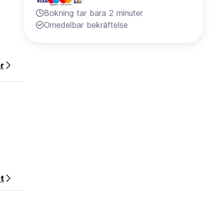
Bokning tar bara 2 minuter
Omedelbar bekräftelse
r
t