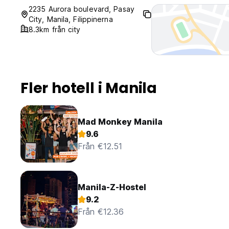
2235 Aurora boulevard, Pasay
City, Manila, Filippinerna
8.3km från city
Fler hotell i Manila
Mad Monkey Manila
9.6
Från €12.51
Manila-Z-Hostel
9.2
Från €12.36