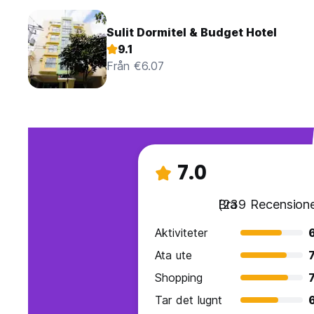
Sulit Dormitel & Budget Hotel
9.1
Från €6.07
7.0
Bra
(239 Recensione
Aktiviteter
Ata ute
7
Shopping
7
Tar det lugnt
6