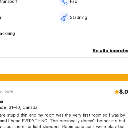
stransport
Fax
g
Städning
äckning
Se alla boende
8.0
kt. 2025
ex
nde, 31-40, Canada
are stupid thin and my room was the very first room so I was by
 and I head EVERYTHING. This personally doesn’t bother me but
ng it out there for light sleepers. Room conditions were okay but