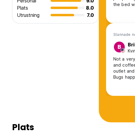
Personal
9.0
the bed w
Plats
8.0
the food a
Utrustning
7.0
Stannade n
Br
B
Kvi
Not a very
and coffee
outlet and
Bugs happe
I’d walk a
constant s
requests b
Plats