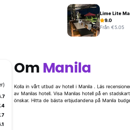
Lime Lite Ma
9.0
Från €5.05
Om
Manila
r)
Kolla in vårt utbud av hotell i Manila . Läs recensioner
av Manilas hotell. Visa Manilas hotell på en stadskar
6.7
önskar. Hitta de bästa erbjudandena på Manila budge
.4
.7
.1