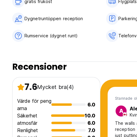
gratis frukost‎
Flygplat
Dygnetruntöppen reception
Parkerin
Rumservice (dygnet runt)
Telefonv
Recensioner
7.6
Mycket bra
(4)
Stannade o
Värde för peng
6.0
arna
Al
A
Kvi
Säkerhet
10.0
atmosfär
6.0
The walls 
reception
Renlighet
7.0
just putti