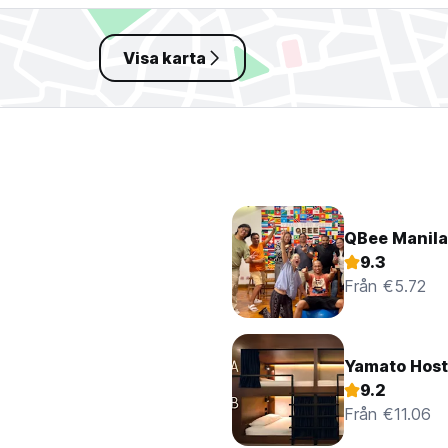
Visa karta
QBee Manila 
9.3
Från €5.72
Yamato Host
9.2
Från €11.06