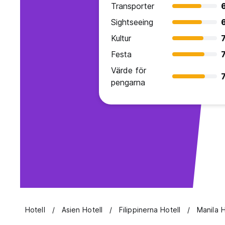
Transporter
Sightseeing
Kultur
7
Festa
7
Värde för
7
pengarna
Hotell
Asien Hotell
Filippinerna Hotell
Manila H