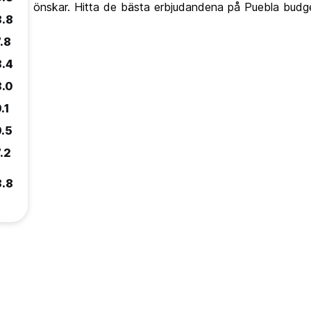
önskar. Hitta de bästa erbjudandena på Puebla budge
8.8
.8
8.4
8.0
.1
9.5
.2
8.8