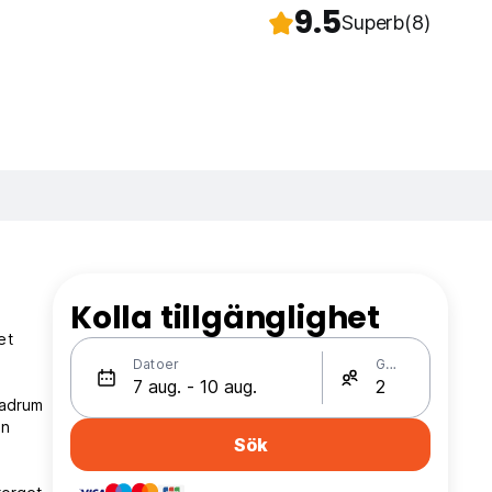
9.5
Superb
(8)
Kolla tillgänglighet
et
Datoer
Gäster
badrum
en
Sök