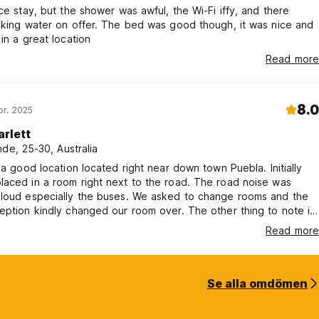
ice stay, but the shower was awful, the Wi-Fi iffy, and there
nking water on offer. The bed was good though, it was nice and
 in a great location
Read more
8.0
pr. 2025
arlett
nde, 25-30, Australia
n a good location located right near down town Puebla. Initially
aced in a room right next to the road. The road noise was
 loud especially the buses. We asked to change rooms and the
eption kindly changed our room over. The other thing to note is
otel hits you with tax fees when you pay at reception so be
Read more
o pay a lot more than the price advertised!
Se alla omdömen