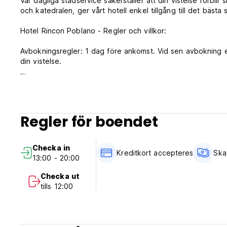
Vår dagliga städservice säkerställer att din vistelse förblir
och katedralen, ger vårt hotell enkel tillgång till det bästa
Hotel Rincon Poblano - Regler och villkor:
Avbokningsregler: 1 dag före ankomst. Vid sen avbokning e
din vistelse.
Incheckning från kl. 13.00 till 20.00 .
Utcheckning före kl. 12.00.
Betalning vid ankomst med kontanter, kredit- och betalkort
Regler för boendet
Boendet kan komma att förauktorisera ditt kort före ankom
Skatter ingår ej - 16 % moms och 3 % stadsskatt.
Checka in
Frukost ingår ej.
Kreditkort accepteres
Ska
13:00 - 20:00
Allmän:
Checka ut
24 timmars reception.
tills 12:00
Inget utegångsförbud.
(Auto-translated from original language)