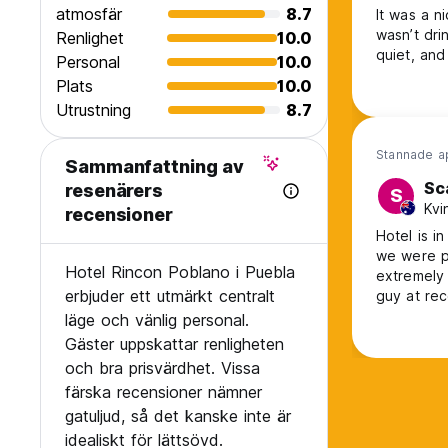
atmosfär
8.7
It was a n
wasn’t dri
Renlighet
10.0
quiet, and
Personal
10.0
Plats
10.0
Utrustning
8.7
Stannade a
Sammanfattning av
Sc
resenärers
S
Kvi
recensioner
Hotel is i
we were pl
Hotel Rincon Poblano i Puebla
extremely
erbjuder ett utmärkt centralt
guy at rec
that the h
läge och vänlig personal.
prepared t
Gäster uppskattar renligheten
och bra prisvärdhet. Vissa
färska recensioner nämner
gatuljud, så det kanske inte är
idealiskt för lättsövd.