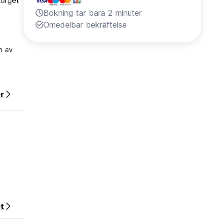
torget
Bokning tar bara 2 minuter
Omedelbar bekräftelse
n av
r
t