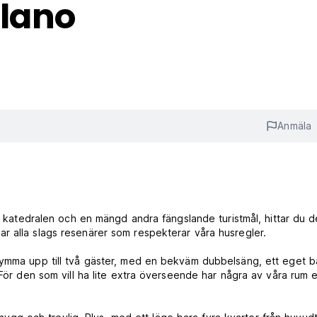
blano
Anmäla
ån katedralen och en mängd andra fängslande turistmål, hittar du d
r alla slags resenärer som respekterar våra husregler.
 rymma upp till två gäster, med en bekväm dubbelsäng, ett eget 
 För den som vill ha lite extra överseende har några av våra rum 