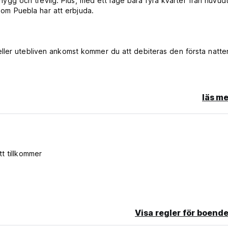
 snygg och trevlig. Plus, med ett läge bara fyra kvarter från huvud
 som Puebla har att erbjuda.
ller utebliven ankomst kommer du att debiteras den första natte
läs me
.
st.
tt tillkommer
Visa regler för boende