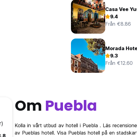
Casa Vee Yu
9.4
Från €8.86
Morada Hote
9.3
Från €12.60
Om
Puebla
r)
Kolla in vårt utbud av hotell i Puebla . Läs recensione
av Pueblas hotell. Visa Pueblas hotell på en stadskar
8.8