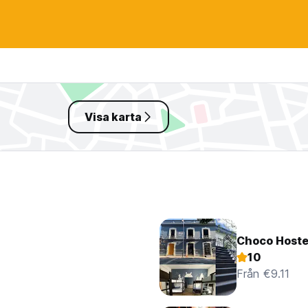
Visa karta
Choco Hoste
10
Från €9.11