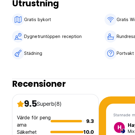
Utrustning
Gratis bykort
Gratis Wi
Dygnetruntöppen reception
Rundresa
Städning
Portvakt
Recensioner
9.5
Superb
(8)
Stannade m
Värde för peng
9.3
arna
Ha
H
Mix
Säkerhet
10.0