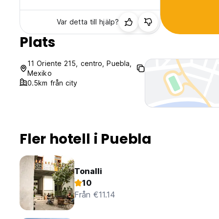
Var detta till hjälp?
Plats
11 Oriente 215, centro, Puebla,
Mexiko
0.5km från city
Fler hotell i Puebla
Tonalli
10
Från €11.14