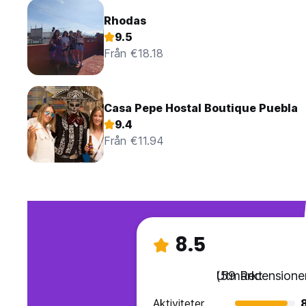
Rhodas
9.5
Från €18.18
Casa Pepe Hostal Boutique Puebla
9.4
Från €11.94
8.5
Utmärkt
(59 Recensione
Aktiviteter