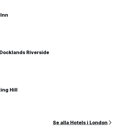
 Inn
Docklands Riverside
ng Hill
Se alla Hotels i London