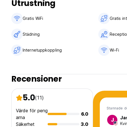
Utrustning
Gratis WiFi
Gratis i
Städning
Receptio
Internetuppkoppling
Wi-Fi
Recensioner
5.0
(11)
Stannade d
Värde för peng
6.0
arna
Ja
J
Kvi
Säkerhet
3.0