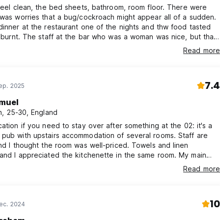
 feel clean, the bed sheets, bathroom, room floor. There were
 was worries that a bug/cockroach might appear all of a sudden.
dinner at the restaurant one of the nights and thw food tasted
s burnt. The staff at the bar who was a woman was nice, but that
ly good thing about this place.I was ready to get out of there.
Read more
 is not worth the money. Way too overpriced and the location is
verything. Never staying here again.
7.4
ep. 2025
muel
, 25-30, England
cation if you need to stay over after something at the 02: it's a
pub with upstairs accommodation of several rooms. Staff are
 I thought the room was well-priced. Towels and linen
nd I appreciated the kitchenette in the same room. My main
s the cleanliness of the sheets. The bottom sheet was covered
Read more
 else's hair, which I had to sweep off and found very gross. I
 the doors could do with a chute bolt for extra security
10
ec. 2024