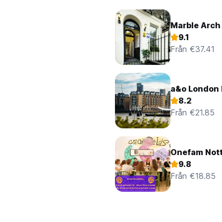
Marble Arch
9.1
Från €37.41
a&o London 
8.2
Från €21.85
Onefam Notti
9.8
Från €18.85