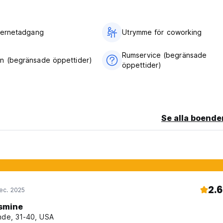
nternetadgang
Utrymme för coworking
Rumservice (begränsade
n (begränsade öppettider)
öppettider)
Se alla boende
2.6
ec. 2025
smine
nde, 31-40, USA