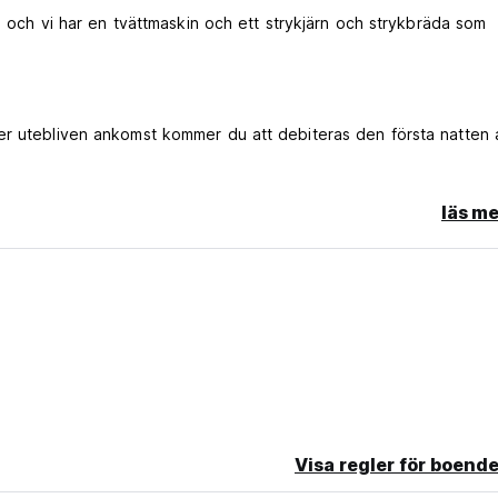
en och vi har en tvättmaskin och ett strykjärn och strykbräda som
er utebliven ankomst kommer du att debiteras den första natten 
läs me
Visa regler för boende