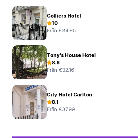
Colliers Hotel
10
Från €34.95
Tony's House Hotel
8.6
Från €32.16
City Hotel Carlton
8.1
Från €37.99