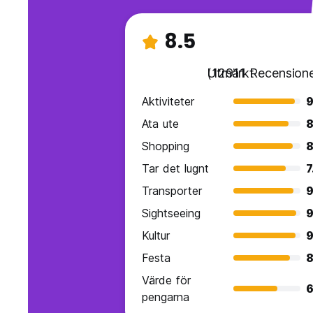
8.5
Utmärkt
(12911 Recensione
Aktiviteter
9
Ata ute
8
Shopping
8
Tar det lugnt
7
Transporter
9
Sightseeing
9
Kultur
9
Festa
8
Värde för
6
pengarna