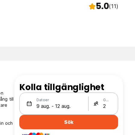
5.0
(11)
Kolla tillgänglighet
on
ng till
Datoer
Gäster
kare
Sök
vin och