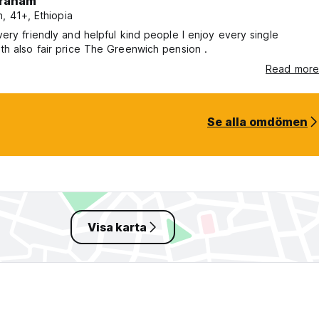
raham
, 41+, Ethiopia
ery friendly and helpful kind people I enjoy every single
h also fair price The Greenwich pension .
Read more
Se alla omdömen
Visa karta