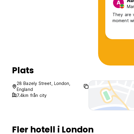
Ab
A
Man
They are v
moment wit
Plats
28 Bazely Street, London,
England
7.4km från city
Fler hotell i London