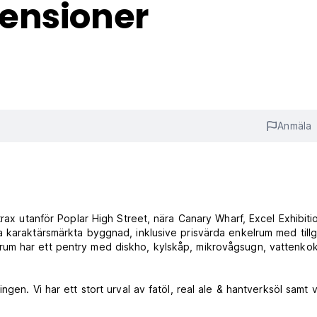
ensioner
Anmäla
trax utanför Poplar High Street, nära Canary Wharf, Excel Exhibiti
 karaktärsmärkta byggnad, inklusive prisvärda enkelrum med tillgå
um har ett pentry med diskho, kylskåp, mikrovågsugn, vattenko
gen. Vi har ett stort urval av fatöl, real ale & hantverksöl samt 