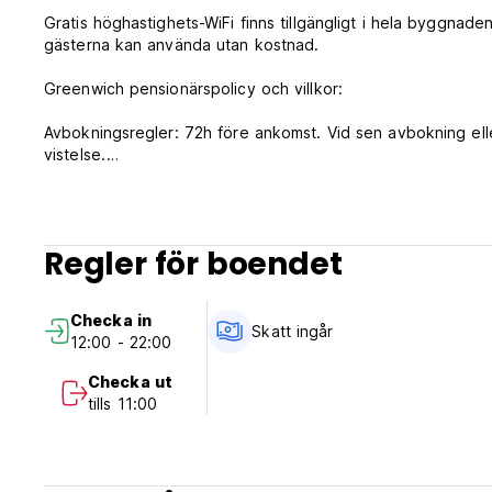
Gratis höghastighets-WiFi finns tillgängligt i hela byggnad
gästerna kan använda utan kostnad.
Greenwich pensionärspolicy och villkor:
Avbokningsregler: 72h före ankomst. Vid sen avbokning ell
vistelse.
Incheckning från kl. 12.00 till 22.00 .
Utcheckning från kl. 00.00 till 11.00 .
Regler för boendet
Betalning vid ankomst med kontanter, kreditkort, betalkort.
Skatter ingår.
Frukost ingår ej.
Checka in
Skatt ingår
12:00 - 22:00
Allmän:
Reception: från kl. 12.00 till 22.00
Checka ut
Inget utegångsförbud.
tills 11:00
(Auto-translated from original language)