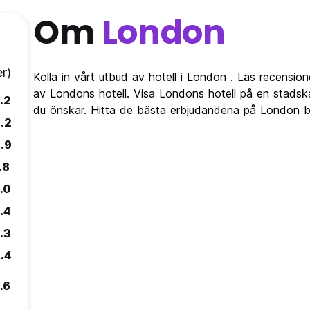
Om
London
r)
Kolla in vårt utbud av hotell i London . Läs recension
av Londons hotell. Visa Londons hotell på en stadsk
.2
du önskar. Hitta de bästa erbjudandena på London b
.2
.9
.8
.0
.4
.3
.4
.6