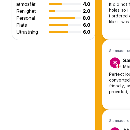
atmosfär
4.0
It did not
holes so i
Renlighet
2.0
i ordered 
Personal
8.0
like it wa
Plats
6.0
was the on
Utrustning
6.0
This place
far from e
Stannade s
Sa
S
Man
Perfect lo
converted 
friendly, and
provided, a
bugbear i
in someone
also think
Stannade d