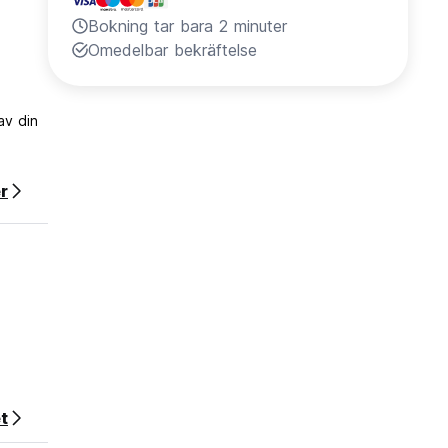
Bokning tar bara 2 minuter
Omedelbar bekräftelse
av din
r
t