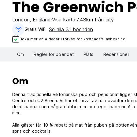
The Greenwich P
London
,
England
Visa karta
7.43km från city
Se alla 31 boenden
Gratis WiFi
Boka mer än 4 dagar i förväg för kostnadsfri avbokning.
Om
Regler för boendet
Plats
Recensioner
Om
Denna traditionella viktorianska pub och pensionat ligger s
Centre och O2 Arena. Vi har ett urval av rum ovanför denna
delat badrum och några dubbelrum med eget badrum. Alla r
mm.
Alla gäster får 10 % rabatt på mat från puben på bottenvånin
sprit och cocktails.