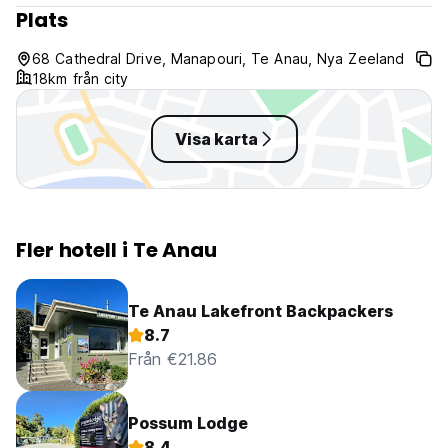
Plats
68 Cathedral Drive, Manapouri, Te Anau, Nya Zeeland
18km från city
Visa karta
Fler hotell i Te Anau
Te Anau Lakefront Backpackers
8.7
Från €21.86
Possum Lodge
8.4