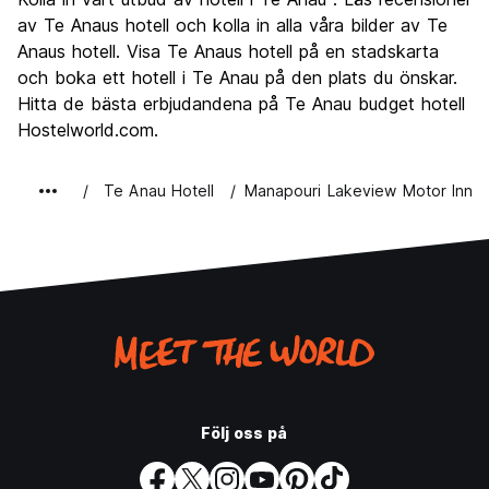
Kultur
5.7
av Te Anaus hotell och kolla in alla våra bilder av Te
Festa
Anaus hotell. Visa Te Anaus hotell på en stadskarta
4.0
och boka ett hotell i Te Anau på den plats du önskar.
Värde för pengarna
7.4
Hitta de bästa erbjudandena på Te Anau budget hotell
Hostelworld.com.
Te Anau Hotell
Manapouri Lakeview Motor Inn
Följ oss på