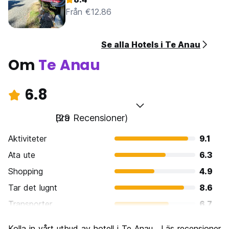
Från €12.86
Se alla Hotels i Te Anau
Om
Te Anau
6.8
Bra
(29 Recensioner)
Aktiviteter
9.1
Ata ute
6.3
Shopping
4.9
Tar det lugnt
8.6
Transporter
6.7
Sightseeing
8.6
Kolla in vårt utbud av hotell i Te Anau . Läs recensioner