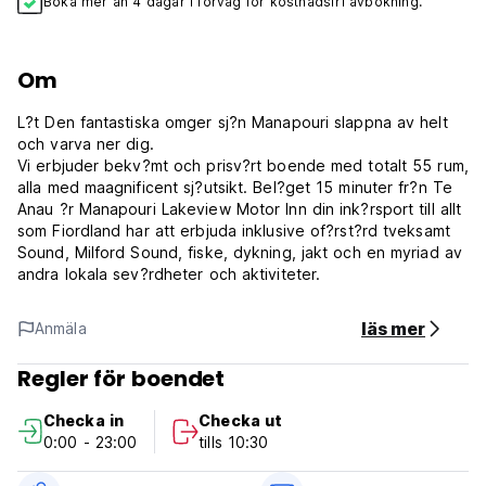
Boka mer än 4 dagar i förväg för kostnadsfri avbokning.
Om
L?t Den fantastiska omger sj?n Manapouri slappna av helt
och varva ner dig.
Vi erbjuder bekv?mt och prisv?rt boende med totalt 55 rum,
alla med maagnificent sj?utsikt. Bel?get 15 minuter fr?n Te
Anau ?r Manapouri Lakeview Motor Inn din ink?rsport till allt
som Fiordland har att erbjuda inklusive of?rst?rd tveksamt
Sound, Milford Sound, fiske, dykning, jakt och en myriad av
andra lokala sev?rdheter och aktiviteter.
läs mer
Anmäla
Regler för boendet
Checka in
Checka ut
0:00 - 23:00
tills 10:30