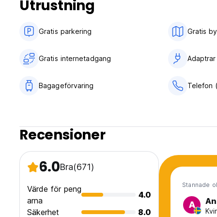
Utrustning
Vi arrangerar genom tredje parts licensierade enheter som g
biluthyrning och mer. Fråga oss om vad som helst så kommer 
Gratis parkering
Gratis b
translated from original language)
Gratis internetadgang
Adaptrar
Bagageförvaring
Telefon 
Recensioner
6.0
Bra
(671)
Stannade ok
Värde för peng
4.0
arna
An
A
Kvi
Säkerhet
8.0