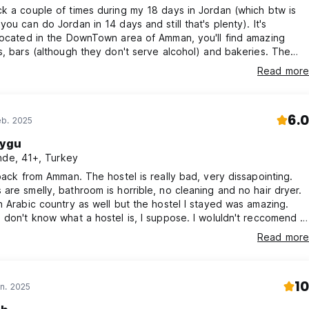
k a couple of times during my 18 days in Jordan (which btw is
you can do Jordan in 14 days and still that's plenty). It's
located in the DownTown area of Amman, you'll find amazing
s, bars (although they don't serve alcohol) and bakeries. The
sooo comfortable and it's REALLY clean. Atmosphere was kind of
Read more
o backpacker vibe at all- though i found it hard to find all over
d that there were no kitchen, there is a fridge though.
6.0
eb. 2025
ygu
nde, 41+, Turkey
 back from Amman. The hostel is really bad, very dissapointing.
are smelly, bathroom is horrible, no cleaning and no hair dryer.
n Arabic country as well but the hostel I stayed was amazing.
 don't know what a hostel is, I suppose. I woluldn't reccomend it
ugh the location is superb.
Read more
10
n. 2025