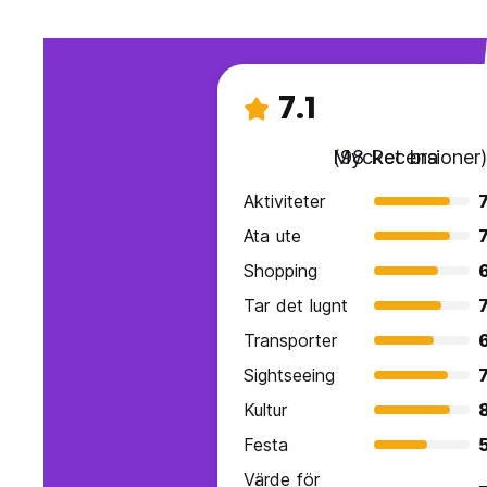
7.1
Mycket bra
(98 Recensioner)
Aktiviteter
7
Ata ute
7
Shopping
Tar det lugnt
7
Transporter
Sightseeing
7
Kultur
Festa
Värde för