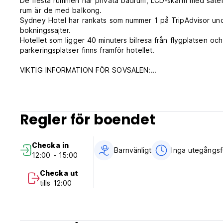
De flesta rummen har privata badrum, LCD-skärm med satellit
rum är de med balkong.
Sydney Hotel har rankats som nummer 1 på TripAdvisor und
bokningssajter.
Hotellet som ligger 40 minuters bilresa från flygplatsen och 
parkeringsplatser finns framför hotellet.
VIKTIG INFORMATION FÖR SOVSALEN:
Vi erbjuder tre sovsalar:
Blandad sovsal med delat badrum och AC
Blandad sovsal med eget badrum och AC med en liten bal
Sovsal för endast kvinnor med eget badrum och AC.
Regler för boendet
Frukost ingår inte i priset eftersom den läggs till valfritt 
Skåp finns gratis men du måste ta med ditt eget lås eller k
Utcheckning är kl. 12.00, du kan bo på hotellet gratis fram 
Checka in
faciliteter fram till kl. 12.00.
Barnvänligt
Inga utegångs
12:00 - 15:00
Gäster som bor i sovsal bör vara mellan 18 och 60 år gaml
Checka ut
Det finns ett gemensamt utomhuskök. Det finns också en tv
tills 12:00
ett delat kylskåp, mikrovågsugn, vattenkokare, brödrost oc
Full service städning på daglig basis eller på begäran.
En receptionist finns alltid tillgänglig för hjälp.
Vi kan även beställa mat åt dig när du är för trött för att gå