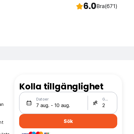
6.0
Bra
(671)
Kolla tillgänglighet
Datoer
Gäster
an
Sök
mt