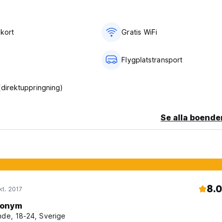
er oss de bästa priserna för flygplatshämtning, turer, paket,
vi att göra vårt bästa för att hjälpa dig med dina resplaner. (Au
ykort
Gratis WiFi
Flygplatstransport
(direktuppringning)
Se alla boende
8.0
t. 2017
onym
nde, 18-24, Sverige