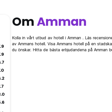
Om
Amman
Kolla in vårt utbud av hotell i Amman . Läs recensione
av Ammans hotell. Visa Ammans hotell på en stadska
.9
du önskar. Hitta de bästa erbjudandena på Amman bu
.9
6.7
.0
6.2
.7
8.0
5.6