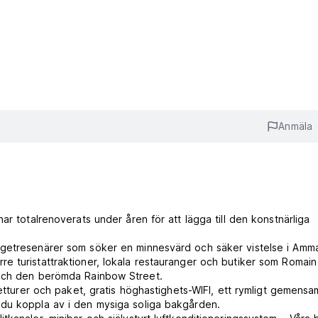
Anmäla
ar totalrenoverats under åren för att lägga till den konstnärliga
dgetresenärer som söker en minnesvärd och säker vistelse i Amm
större turistattraktioner, lokala restauranger och butiker som Romain
 och den berömda Rainbow Street.
getturer och paket, gratis höghastighets-WIFI, ett rymligt gemensa
 du koppla av i den mysiga soliga bakgården.