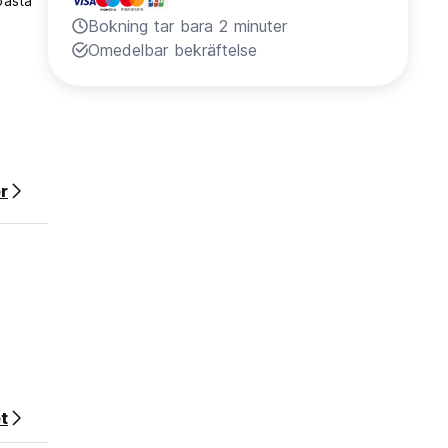
bästa
Bokning tar bara 2 minuter
Omedelbar bekräftelse
r
lets
vgift,
t