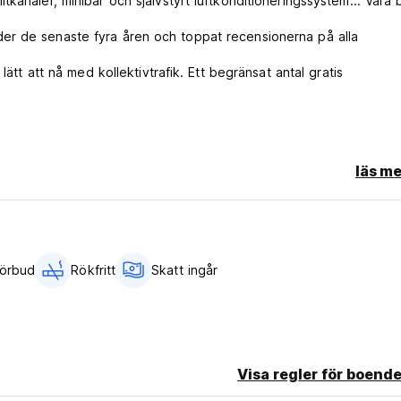
kanaler, minibar och självstyrt luftkonditioneringssystem... Våra 
er de senaste fyra åren och toppat recensionerna på alla
lätt att nå med kollektivtrafik. Ett begränsat antal gratis
läs me
kong
och kostar 4 JDs extra per person och dag.
öpa ett av oss för 1 JD.
till kl. 15.00. Därefter måste du betala 3 JD för att använda hotel
förbud
Rökfritt
Skatt ingår
a
ättmaskin och torktumlare för gästens användning mot en extra a
h redskap för din användning. Samt gratis dricksvatten.
Visa regler för boende
 ut.