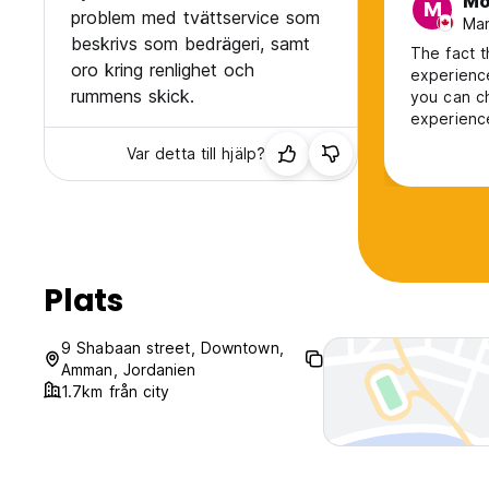
Mo
M
problem med tvättservice som
Man
beskrivs som bedrägeri, samt
The fact t
oro kring renlighet och
experienc
rummens skick.
you can ch
experience
Var detta till hjälp?
Plats
9 Shabaan street, Downtown,
Amman, Jordanien
1.7km från city