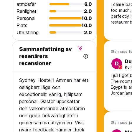
atmosfär
6.0
I came bac
too much, 
Renlighet
2.0
perfectly 
Personal
10.0
restaurant
Plats
10.0
beds are 
Utrustning
2.0
dead and n
Jordan. Sa
Sammanfattning av
Stannade f
resenärers
Du
recensioner
D
Kvi
I just got
Sydney Hostel i Amman har ett
The rooms 
oslagbart läge och
Egypt is a
Jordanians
exceptionellt vänlig, hjälpsam
at all alto
personal. Gäster uppskattar
den välkomnande atmosfären
och goda bekvämligheter i
gemensamma utrymmen. Viss
Stannade ja
nyare feedback nämner dock