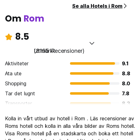
Se alla Hotels i Rom
Om
Rom
8.5
Utmärkt
(8195 Recensioner)
Aktiviteter
9.1
Ata ute
8.8
Shopping
8.0
Tar det lugnt
7.8
Transporter
8.3
Sightseeing
9.6
Kolla in vårt utbud av hotell i Rom . Läs recensioner av
Kultur
9.6
Roms hotell och kolla in alla våra bilder av Roms hotell.
Festa
Visa Roms hotell på en stadskarta och boka ett hotell
7.7