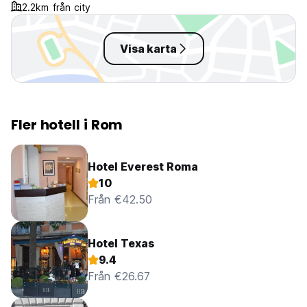
2.2km från city
Visa karta
Fler hotell i Rom
Hotel Everest Roma
10
Från €42.50
Hotel Texas
9.4
Från €26.67