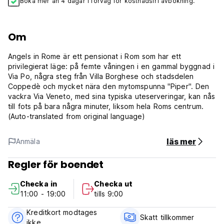
Boka mer än 4 dagar i förväg för kostnadsfri avbokning.
Om
Angels in Rome är ett pensionat i Rom som har ett
privilegierat läge: på femte våningen i en gammal byggnad i
Via Po, några steg från Villa Borghese och stadsdelen
Coppedè och mycket nära den mytomspunna "Piper". Den
vackra Via Veneto, med sina typiska uteserveringar, kan nås
till fots på bara några minuter, liksom hela Roms centrum.
(Auto-translated from original language)
läs mer
Anmäla
Regler för boendet
Checka in
Checka ut
11:00 - 19:00
tills 9:00
Kreditkort modtages
Skatt tillkommer
ikke