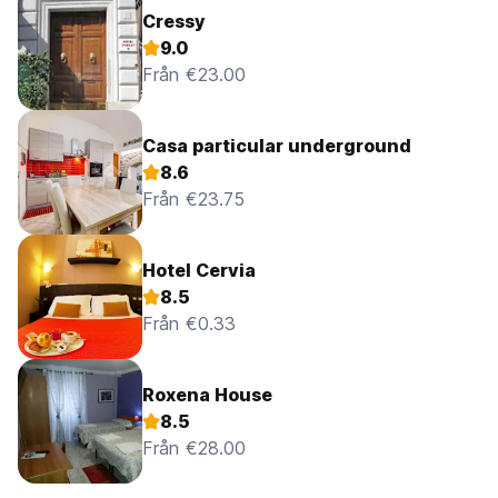
Cressy
9.0
Från €23.00
Casa particular underground
8.6
Från €23.75
Hotel Cervia
8.5
Från €0.33
Roxena House
8.5
Från €28.00