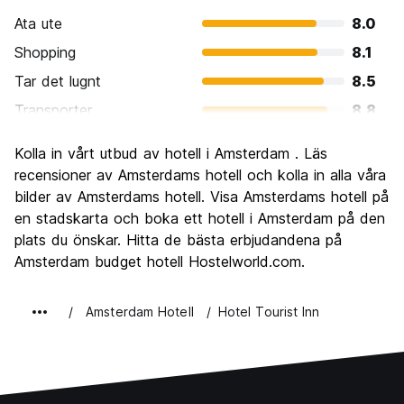
Ata ute
8.0
Shopping
8.1
Tar det lugnt
8.5
Transporter
8.8
Sightseeing
8.8
Kolla in vårt utbud av hotell i Amsterdam . Läs
Kultur
9.0
recensioner av Amsterdams hotell och kolla in alla våra
Festa
bilder av Amsterdams hotell. Visa Amsterdams hotell på
8.9
en stadskarta och boka ett hotell i Amsterdam på den
Värde för pengarna
7.2
plats du önskar. Hitta de bästa erbjudandena på
Amsterdam budget hotell Hostelworld.com.
Amsterdam Hotell
Hotel Tourist Inn