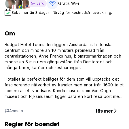
Gratis WiFi
5+ värd
Boka mer än 3 dagar i förväg för kostnadsfri avbokning.
Om
Budget Hotel Tourist Inn ligger i Amsterdams historiska
centrum och mindre än 10 minuters promenad från
centralstationen, Anne Franks hus, blomstermarknaden och
mindre än 5 minuters gångavstånd från Damtorget och
många barer, kaféer och restauranger.
Hotellet är perfekt beläget för dem som vill upptäcka det
fascinerande nätverket av kanaler med anor från 1600-talet
som nu är ett världsarv. Kända museer som Van Gogh-
museet och Rijksmuseum ligger bara en kort resa bort med
spårvagn.
läs mer
Anmäla
Tourist Inn erbjuder privata rum med eget badrum, sovsalar
och rum med delade faciliteter. Hotellet erbjuder boende
Regler för boendet
från 1 upp till 6 gäster.