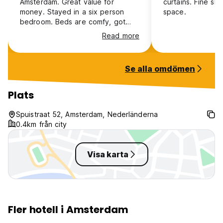
Amsterdam. Great value for
curtains. Fine sh
money. Stayed in a six person
space.
bedroom. Beds are comfy, got
curtains, good lockers, good
Read more
facilities. Breakfast buffé is great
and staff very professional. 10/10
Se alla omdömen
Plats
Spuistraat 52, Amsterdam, Nederländerna
0.4km från city
Visa karta
Fler hotell i Amsterdam