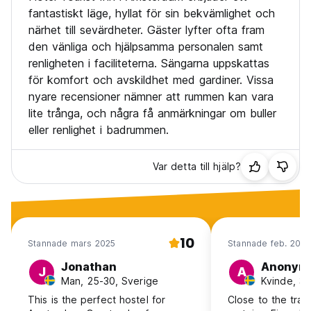
befintliga stadsskatten på 7 % . Observera att denna extra
fantastiskt läge, hyllat för sin bekvämlighet och
avgift kan betalas vid ankomst till hotellet.
närhet till sevärdheter. Gäster lyfter ofta fram
den vänliga och hjälpsamma personalen samt
Andra villkor gäller för gruppbokningar på femton eller fler
renligheten i faciliteterna. Sängarna uppskattas
personer, vänligen kontakta hotellet direkt för detta.
för komfort och avskildhet med gardiner. Vissa
**Viktig**
nyare recensioner nämner att rummen kan vara
Högsta ålder i sovsalar är 45 år. (Auto-translated from
lite trånga, och några få anmärkningar om buller
original language)
eller renlighet i badrummen.
Var detta till hjälp?
10
Stannade mars 2025
Stannade feb. 202
Jonathan
Anonym
J
A
Man, 25-30, Sverige
Kvinde, 31
This is the perfect hostel for
Close to the train