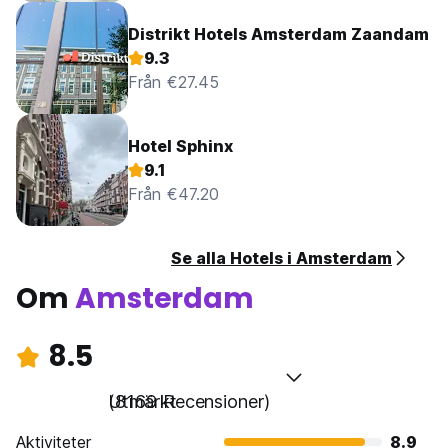
Distrikt Hotels Amsterdam Zaandam
9.3
Från €27.45
Hotel Sphinx
9.1
Från €47.20
Se alla Hotels i Amsterdam
Om
Amsterdam
8.5
Utmärkt
(8169 Recensioner)
Aktiviteter
8.9