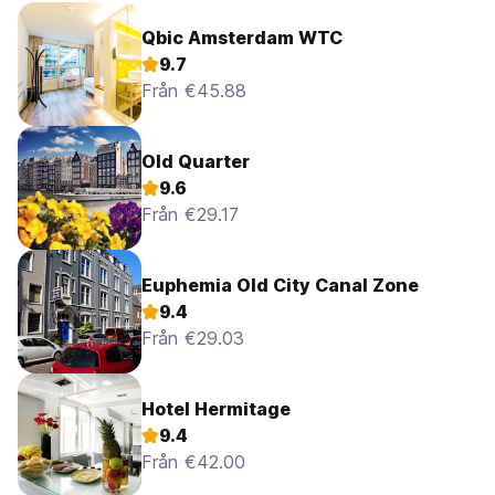
Qbic Amsterdam WTC
9.7
Från €45.88
Old Quarter
9.6
Från €29.17
Euphemia Old City Canal Zone
9.4
Från €29.03
Hotel Hermitage
9.4
Från €42.00