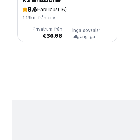
K2 Brisbane
8.6
Fabulous
(18)
1.19km från city
Privatrum från
Inga sovsalar
€36.68
tillgängliga