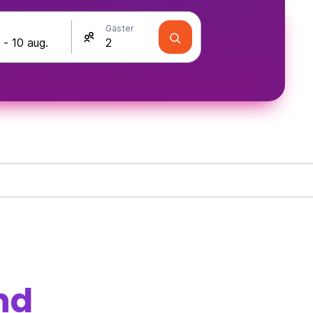
Gäster
nd