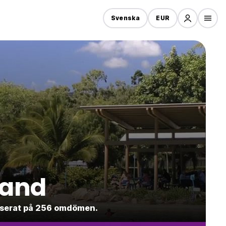
Svenska
EUR
land
baserat på 256 omdömen.