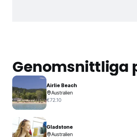
Genomsnittliga 
Airlie Beach
Australien
€72.10
Gladstone
Australien