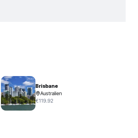
Brisbane
Australien
€119.92