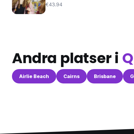
€43.94
Andra platser i
Q
Airlie Beach
Cairns
Brisbane
G