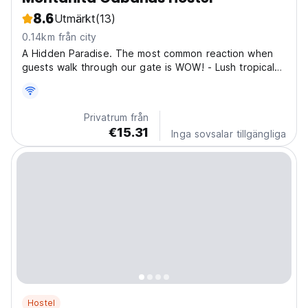
8.6
Utmärkt
(13)
0.14km från city
A Hidden Paradise. The most common reaction when
guests walk through our gate is WOW! - Lush tropical
gardens with a big sparkling pool, jacuzzi and sun
chairs - Exotic architecture with thatched roofs and
bamboo - Many Cabinitas with hammocks to relax or...
Privatrum från
€15.31
Inga sovsalar tillgängliga
Hostel