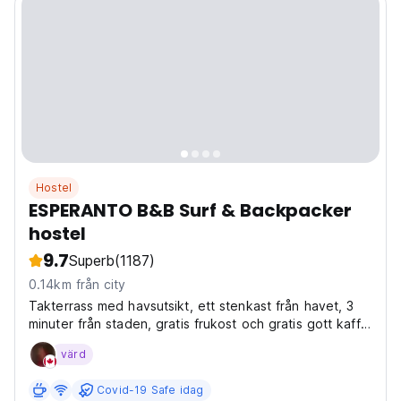
Hostel
ESPERANTO B&B Surf & Backpacker
hostel
9.7
Superb
(1187)
0.14km från city
Takterrass med havsutsikt, ett stenkast från havet, 3
minuter från staden, gratis frukost och gratis gott kaffe
och vatten hela dagen, BYOB, spanska lektioner, alla
värd
rum (privat och delat) med eget badrum
Covid-19 Safe idag