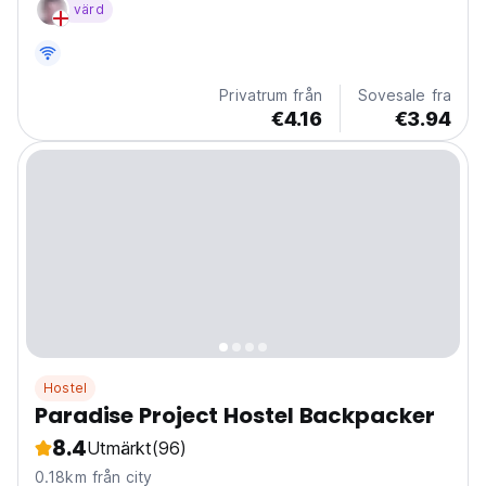
värd
Hängmattor, Varmvatten, 24/7 reception, 2 Slacklines
Privatrum från
Sovesale fra
€4.16
€3.94
Hostel
Paradise Project Hostel Backpacker
8.4
Utmärkt
(96)
0.18km från city