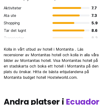
Aktiviteter
7.7
Ata ute
7.3
Shopping
5.9
Tar det lugnt
8.6
Transporter
8.3
Sightseeing
5.0
Kolla in vårt utbud av hotell i Montanita . Läs
Kultur
6.0
recensioner av Montanitas hotell och kolla in alla våra
Festa
bilder av Montanitas hotell. Visa Montanitas hotell på
8.3
en stadskarta och boka ett hotell i Montanita på den
Värde för pengarna
6.6
plats du önskar. Hitta de bästa erbjudandena på
Montanita budget hotell Hostelworld.com.
Andra platser i
Ecuador