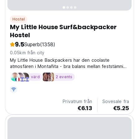
Hostel
My Little House Surf&backpacker
Hostel
9.5
Superb
(1358)
0.05km från city
My Little House Backpackers har den coolaste
atmosfären i Montañita - bra balans mellan feststämning
och en chill plats att koppla av!
värd
2 events
Privatrum från
Sovesale fra
€6.13
€5.25