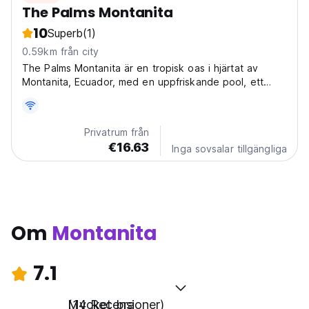
The Palms Montanita
10
Superb
(1)
0.59km från city
The Palms Montanita är en tropisk oas i hjärtat av
Montanita, Ecuador, med en uppfriskande pool, ett
gemensamt kök och olika avkopplingsplatser som
skapar en levande och oförglömlig upplevelse.
Privatrum från
€16.63
Inga sovsalar tillgängliga
Om
Montanita
7.1
Mycket bra
(14 Recensioner)