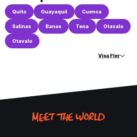
Quito
Guayaquil
Cuenca
Salinas
Banos
Tena
Otavalo
Otavalo
Visa Fler