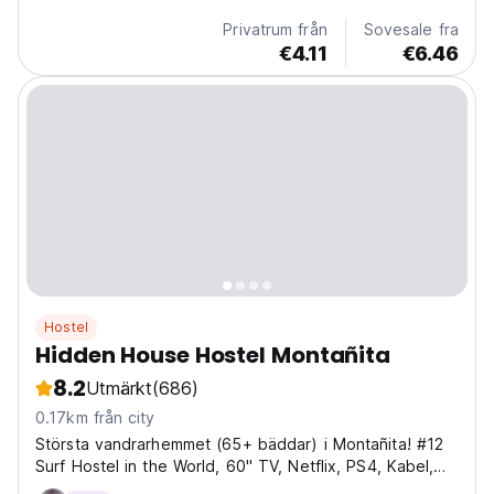
Privatrum från
Sovesale fra
€4.11
€6.46
Hostel
Hidden House Hostel Montañita
8.2
Utmärkt
(686)
0.17km från city
Största vandrarhemmet (65+ bäddar) i Montañita! #12
Surf Hostel in the World, 60" TV, Netflix, PS4, Kabel,
Bar, Happy Hours 7-01pm, Ping-pong, Enormt kök,