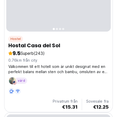
Hostel
Hostal Casa del Sol
9.5
Superb
(243)
0.76km från city
Välkommen till ett hotell som är unikt designat med en
perfekt balans mellan sten och bambu, omsluten av en
oändlig tillgång på bra energi!
värd
Privatrum från
Sovesale fra
€15.31
€12.25