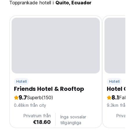
Topprankade hotell i
Quito, Ecuador
Hotell
Hotell
Friends Hotel & Rooftop
Hotel 
9.7
8.1
Superb
(150)
Fabu
0.48km från city
9.3km från 
Privatrum från
Privatr
Inga sovsalar
€18.60
€
tillgängliga