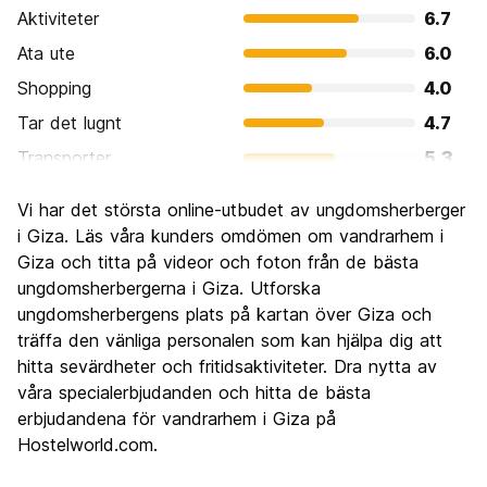
Aktiviteter
6.7
Ata ute
6.0
Shopping
4.0
Tar det lugnt
4.7
Transporter
5.3
Sightseeing
9.3
Vi har det största online-utbudet av ungdomsherberger
Kultur
7.3
i Giza. Läs våra kunders omdömen om vandrarhem i
Festa
Giza och titta på videor och foton från de bästa
2.7
ungdomsherbergerna i Giza. Utforska
Värde för pengarna
6.0
ungdomsherbergens plats på kartan över Giza och
träffa den vänliga personalen som kan hjälpa dig att
hitta sevärdheter och fritidsaktiviteter. Dra nytta av
våra specialerbjudanden och hitta de bästa
erbjudandena för vandrarhem i Giza på
Hostelworld.com.