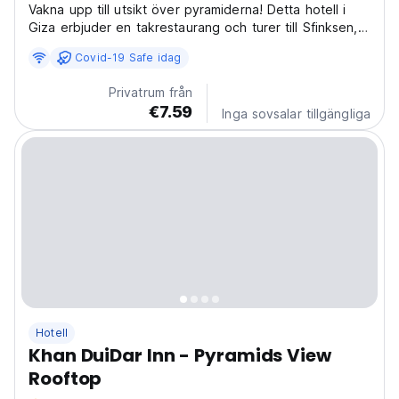
Vakna upp till utsikt över pyramiderna! Detta hotell i
Giza erbjuder en takrestaurang och turer till Sfinksen,
Luxor och Alexandria. Perfekt för historieintresserade.
Covid-19 Safe idag
(Auto-translated from original language)
Privatrum från
€7.59
Inga sovsalar tillgängliga
Hotell
Khan DuiDar Inn - Pyramids View
Rooftop