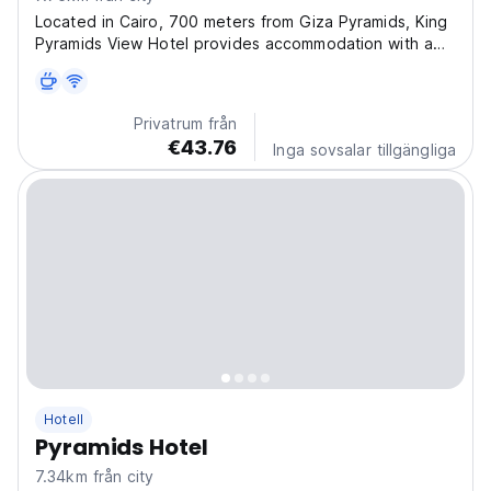
Located in Cairo, 700 meters from Giza Pyramids, King
Pyramids View Hotel provides accommodation with a
shared lounge, free private parking, a terrace and a
restaurant. The property is around 2.3 km from Great
Sphinx, 14 km from Cairo Tower and 14 km from...
Privatrum från
€43.76
Inga sovsalar tillgängliga
Hotell
Pyramids Hotel
7.34km från city