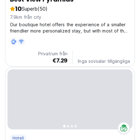
10
Superb
(50)
7.9km från city
Our boutique hotel offers the experience of a smaller
friendlier more personalized stay, but with most of the
high end facilities and ambience of the larger hotel
chains. Recently opened and the newest
accommodation in the famous pyramids area. We are
Privatrum från
situated...
€7.29
Inga sovsalar tillgängliga
Hotell