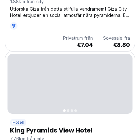
1.88km från city
Utforska Giza från detta stilfulla vandrarhem! Giza City
Hotel erbjuder en social atmosfär nära pyramiderna. Ett
budgetvänligt vandrarhem för backpackers i Giza.
(Auto-translated from original language)
Privatrum från
Sovesale fra
€7.04
€8.80
Hotell
King Pyramids View Hotel
7.76km från city