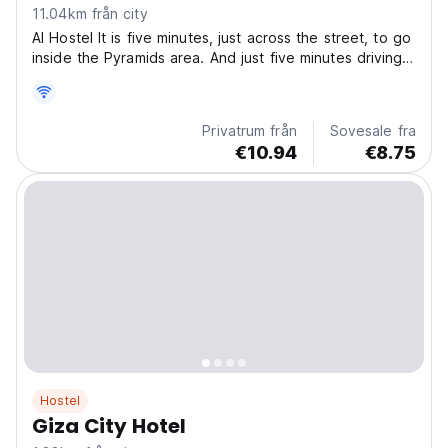
11.04km från city
Al Hostel It is five minutes, just across the street, to go
inside the Pyramids area. And just five minutes driving
to go to Grand Egyptian Museum. It's in between
Grand Egyptian Museum and Giza Pyramids. Virtue
Pyramid View House Policy and Conditions:
Privatrum från
Sovesale fra
Cancellation...
€10.94
€8.75
Hostel
Giza City Hotel