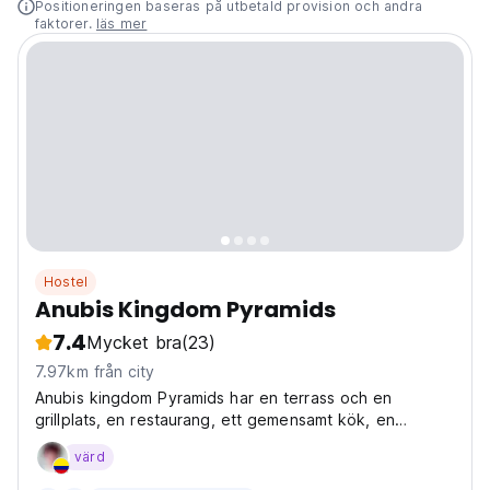
Positioneringen baseras på utbetald provision och andra
faktorer.
läs mer
Hostel
Anubis Kingdom Pyramids
7.4
Mycket bra
(23)
7.97km från city
Anubis kingdom Pyramids har en terrass och en
grillplats, en restaurang, ett gemensamt kök, en
gemensam lounge och gratis WiFi.
värd