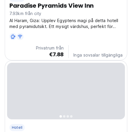
Paradise Pyramids View Inn
7.93km från city
Al Haram, Giza: Upplev Egyptens magi på detta hotell
med pyramidutsikt. Ett mysigt värdshus, perfekt för
ensamresenärer som utforskar antika underverk och
livlig kultur. (Auto-translated from original language)
Privatrum från
€7.88
Inga sovsalar tillgängliga
Hotell