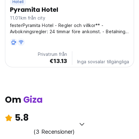
Hotell
Pyramita Hotel
11.01km från city
festerPyramita Hotel - Regler och villkor** -
Avbokningsregler: 24 timmar före ankomst. - Betalning
vid ankomst kan göras med kontanter eller kreditkort. -
Incheckning från kl. 12.00 - Utcheckning före kl. 11.00.
**Frukost ingår.** **Allmän:** - 24-timmarsreception...
Privatrum från
€13.13
Inga sovsalar tillgängliga
Om
Giza
5.8
(3 Recensioner)