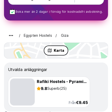
Boka mer än 2 dagar i förväg för kostnadsfri avbokning.
Egypten Hostels
Giza
Karta
Utvalda anläggningar
Rafiki Hostels - Pyramids
9.8
Superb
(25)
€9.45
Från