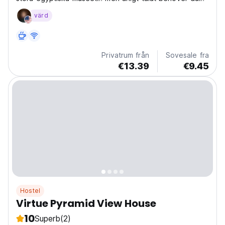
inte gå därifrån för att njuta av utsikten. Vår takterrass
värd
har platser på första parkett till pyramiderna. Jacuzzi
ingår. Solnedgångar som slår annorlunda!...
Privatrum från
Sovesale fra
€13.39
€9.45
Hostel
Virtue Pyramid View House
10
Superb
(2)