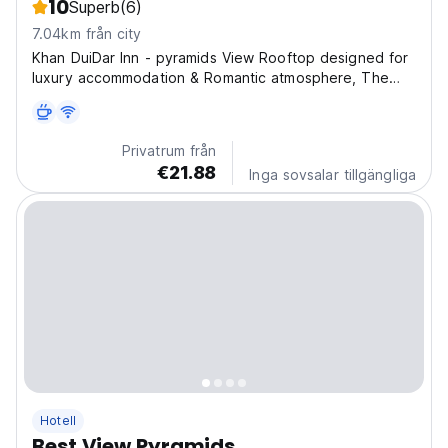
10
Superb
(6)
7.04km från city
Khan DuiDar Inn - pyramids View Rooftop designed for
luxury accommodation & Romantic atmosphere, The
Most Luxury Inn in Giza Pyramids. Khan Duidar Inn Is a
Rooftop floor number 13th in one of the new buildings
in the pyramids area constructed in 2019 with...
Privatrum från
€21.88
Inga sovsalar tillgängliga
Hotell
Best View Pyramids