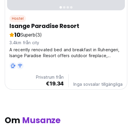
Hostel
Isange Paradise Resort
10
Superb
(3)
3.4km från city
A recently renovated bed and breakfast in Ruhengeri,
Isange Paradise Resort offers outdoor fireplace,
private parking and sports facilities. The property has
mountain and garden views, and is 45 km from
Mgahinga Gorilla National Park. The accommodation
Privatrum från
features...
€19.34
Inga sovsalar tillgängliga
Om
Musanze