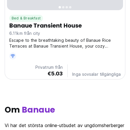
Bed & Breakfast
Banaue Transient House
6.11km från city
Escape to the breathtaking beauty of Banaue Rice
Terraces at Banaue Transient House, your cozy
guesthouse nestled amidst the stunning rice terraces.
Imagine waking up to panoramic views of this UNESCO
World Heritage Site, a true paradise for nature lovers...
Privatrum från
€5.03
Inga sovsalar tillgängliga
Om
Banaue
Vi har det största online-utbudet av ungdomsherberger