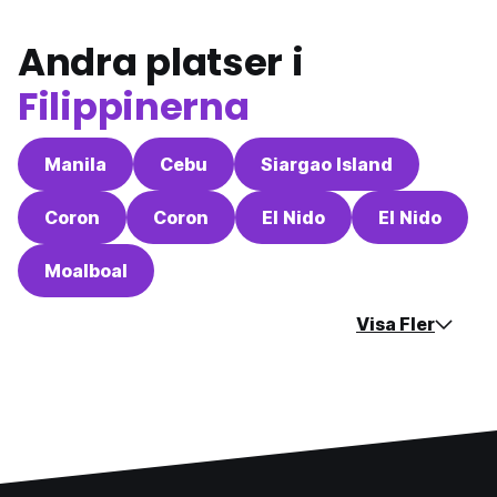
Andra platser i
Filippinerna
Manila
Cebu
Siargao Island
Coron
Coron
El Nido
El Nido
Moalboal
Visa Fler