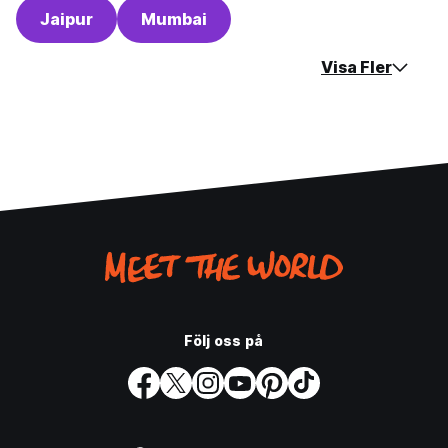
Jaipur
Mumbai
Visa Fler
Följ oss på