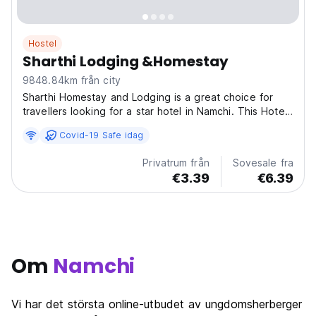
Hostel
Sharthi Lodging &Homestay
9848.84km från city
Sharthi Homestay and Lodging is a great choice for
travellers looking for a star hotel in Namchi. This Hotel
stands out as one of the highly recommended hotel in
Covid-19 Safe idag
Namchi. Hotel is rated 4.5 out of 5, which is
considered as very good. From all the Budget hotels...
Privatrum från
Sovesale fra
€3.39
€6.39
Om
Namchi
Vi har det största online-utbudet av ungdomsherberger