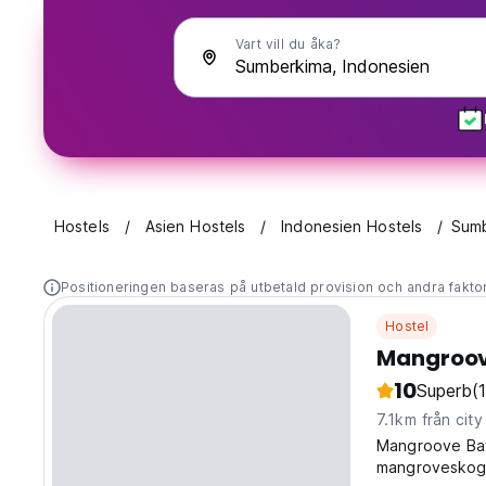
Vart vill du åka?
Hostels
Asien Hostels
Indonesien Hostels
Sum
Positioneringen baseras på utbetald provision och andra fakto
Hostel
Mangroov
10
Superb
(
7.1km från city
Mangroove Bay
mangroveskog 