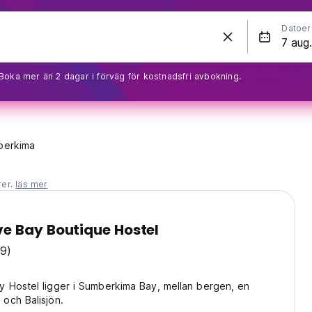
Datoer
Boka mer än 2 dagar i förväg för kostnadsfri avbokning.
berkima
rer.
läs mer
e Bay Boutique Hostel
19)
 Hostel ligger i Sumberkima Bay, mellan bergen, en
och Balisjön.