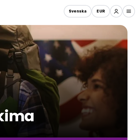
Svenska
EUR
kima