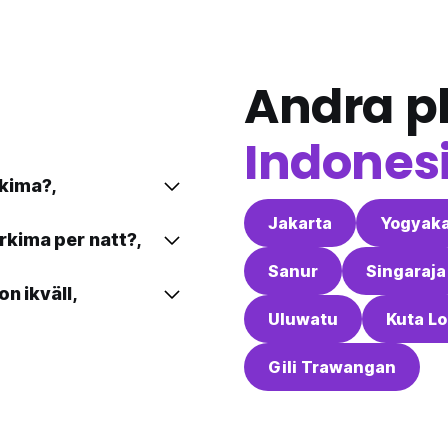
Andra pl
Indones
kima?,
Jakarta
Yogyaka
kima per natt?,
Sanur
Singaraja
n ikväll,
Uluwatu
Kuta L
Gili Trawangan