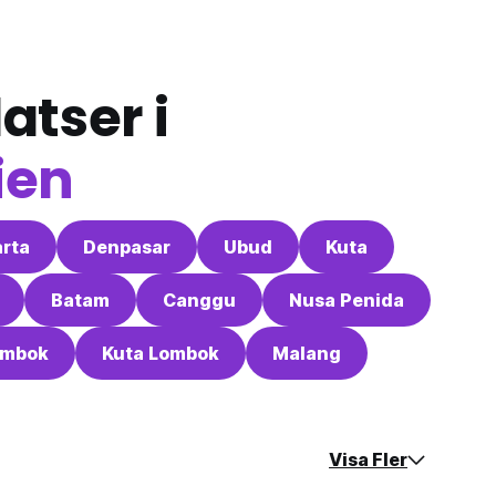
atser i
ien
rta
Denpasar
Ubud
Kuta
Batam
Canggu
Nusa Penida
ombok
Kuta Lombok
Malang
Visa Fler