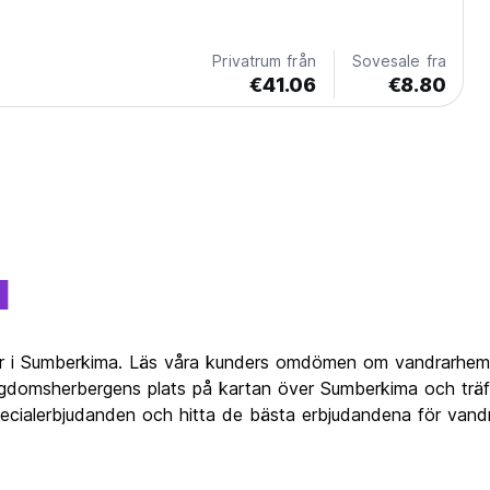
Privatrum från
Sovesale fra
€41.06
€8.80
a
er i Sumberkima. Läs våra kunders omdömen om vandrarhem 
domsherbergens plats på kartan över Sumberkima och träffa
 specialerbjudanden och hitta de bästa erbjudandena för va