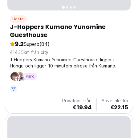
Hostel
J-Hoppers Kumano Yunomine
Guesthouse
9.2
Superb
(84)
414.15km från city
J-Hoppers Kumano Yunomine Guesthouse ligger i
Hongu och ligger 10 minuters bilresa från Kumano
Hongu Taisha Grand Shrine.(ca 70 minuters promenad
värd
på pilgrimsvägarna Kumano Kodo)
Privatrum från
Sovesale fra
€19.94
€22.15