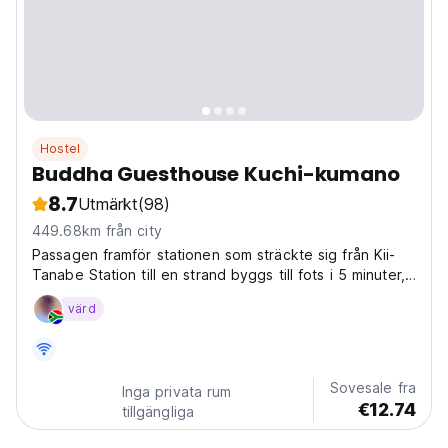
Hostel
Buddha Guesthouse Kuchi-kumano
8.7
Utmärkt
(98)
449.68km från city
Passagen framför stationen som sträckte sig från Kii-
Tanabe Station till en strand byggs till fots i 5 minuter,
och Machiya i 60 år är ett pensionat.
värd
Sovesale fra
Inga privata rum
€12.74
tillgängliga