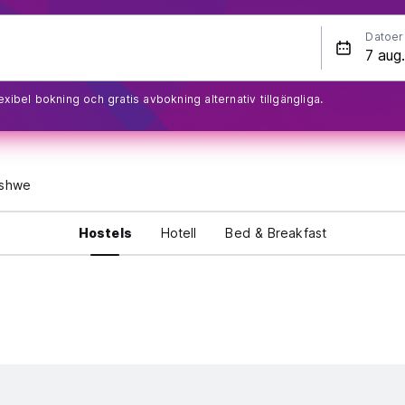
Datoer
exibel bokning och gratis avbokning alternativ tillgängliga.
shwe
Hostels
Hotell
Bed & Breakfast