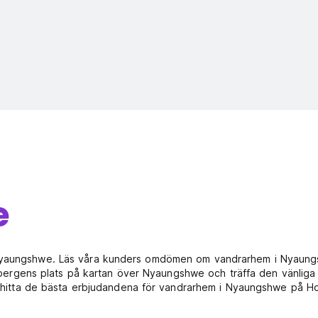
e
 Nyaungshwe. Läs våra kunders omdömen om vandrarhem i Nyaungsh
gens plats på kartan över Nyaungshwe och träffa den vänliga pe
och hitta de bästa erbjudandena för vandrarhem i Nyaungshwe på H