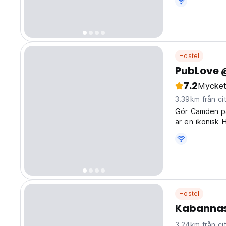
private rooms,
Hostel
PubLove 
7.2
Mycket
3.39km från ci
Gör Camden på
är en ikonisk
Hostel
Kabannas
3.24km från ci