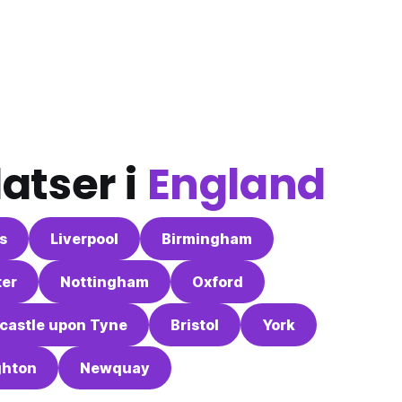
atser i
England
s
Liverpool
Birmingham
ter
Nottingham
Oxford
castle upon Tyne
Bristol
York
ghton
Newquay