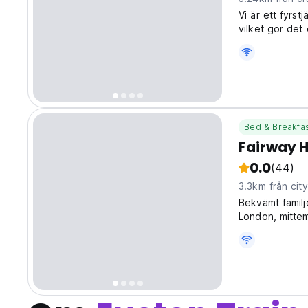
Vi är ett fyrs
vilket gör det 
Bed & Breakfa
Fairway H
0.0
(44)
3.3km från city
Bekvämt familj
London, mittem
på Fairway Hot