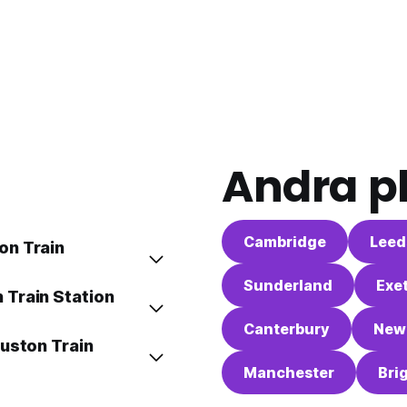
Andra pl
Cambridge
Leed
on Train
Sunderland
Exe
 Train Station
Canterbury
New
Euston Train
Manchester
Bri