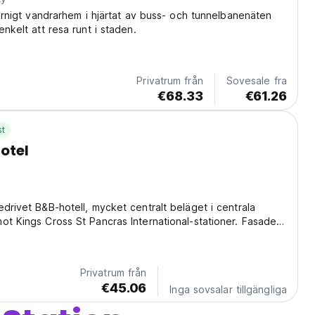
tjärnigt vandrarhem i hjärtat av buss- och tunnelbanenäten
enkelt att resa runt i staden.
Privatrum från
Sovesale fra
€68.33
€61.26
st
otel
edrivet B&B-hotell, mycket centralt beläget i centrala
ot Kings Cross St Pancras International-stationer. Fasaden
el är en del av en elegant rad georgianska hus.
Privatrum från
€45.06
Inga sovsalar tillgängliga