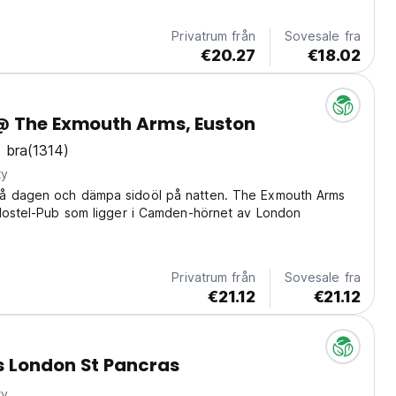
 offering something for everyone....
Privatrum från
Sovesale fra
€20.27
€18.02
@ The Exmouth Arms, Euston
 bra
(1314)
ty
 dagen och dämpa sidoöl på natten. The Exmouth Arms
 Hostel-Pub som ligger i Camden-hörnet av London
Privatrum från
Sovesale fra
€21.12
€21.12
 London St Pancras
ty