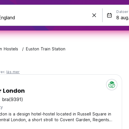
Datoer
n Hostels
Euston Train Station
rer.
läs mer
r London
 bra
(9391)
ty
on is a design hotel-hostel located in Russell Square in
entral London, a short stroll to Covent Garden, Regents
dy King's Cross. Guests can choose from shared dorms to