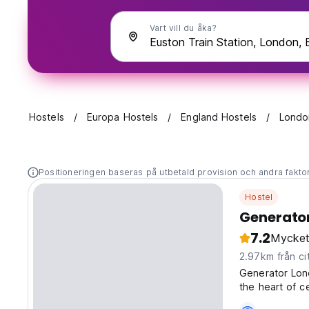
Vart vill du åka?
Hostels
Europa Hostels
England Hostels
Londo
Positioneringen baseras på utbetald provision och andra fakto
Hostel
Generato
7.2
Mycket
2.97km från ci
Generator Lond
the heart of c
Park and tren