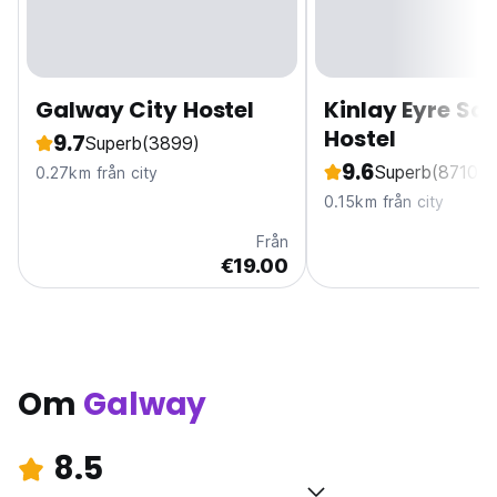
Galway City Hostel
Kinlay Eyre Sq
Hostel
9.7
Superb
(3899)
9.6
Superb
(8710)
0.27km från city
0.15km från city
Från
€19.00
Om
Galway
8.5