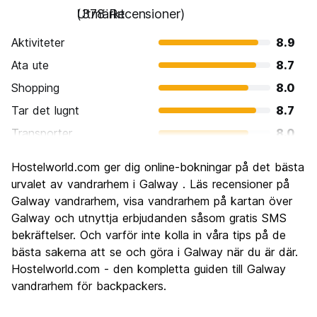
Utmärkt
(378 Recensioner)
Aktiviteter
8.9
Ata ute
8.7
Shopping
8.0
Tar det lugnt
8.7
Transporter
8.0
Sightseeing
8.4
Hostelworld.com ger dig online-bokningar på det bästa
Kultur
8.6
urvalet av vandrarhem i Galway . Läs recensioner på
Festa
Galway vandrarhem, visa vandrarhem på kartan över
8.9
Galway och utnyttja erbjudanden såsom gratis SMS
Värde för pengarna
8.0
bekräftelser. Och varför inte kolla in våra tips på de
bästa sakerna att se och göra i Galway när du är där.
Hostelworld.com - den kompletta guiden till Galway
vandrarhem för backpackers.