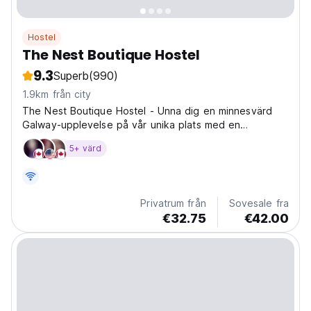
Hostel
The Nest Boutique Hostel
9.3
Superb
(990)
1.9km från city
The Nest Boutique Hostel - Unna dig en minnesvärd
Galway-upplevelse på vår unika plats med en
avslappnad atmosfär.
5+ värd
Privatrum från
Sovesale fra
€32.75
€42.00