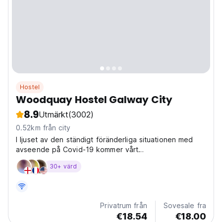
Hostel
Woodquay Hostel Galway City
8.9
Utmärkt
(3002)
0.52km från city
I ljuset av den ständigt föränderliga situationen med
avseende på Covid-19 kommer vårt
vandrarhemsupplevelse att se ut och kännas
30+ värd
Privatrum från
Sovesale fra
€18.54
€18.00