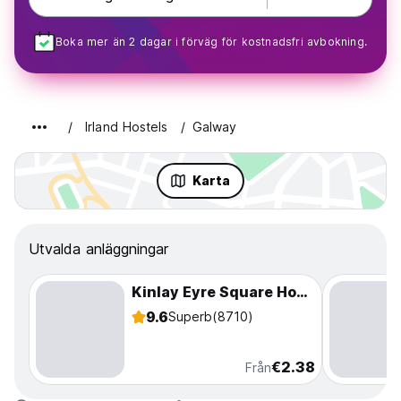
Boka mer än 2 dagar i förväg för kostnadsfri avbokning.
Irland Hostels
Galway
Karta
Utvalda anläggningar
Kinlay Eyre Square Hostel
9.6
Superb
(8710)
€2.38
Från