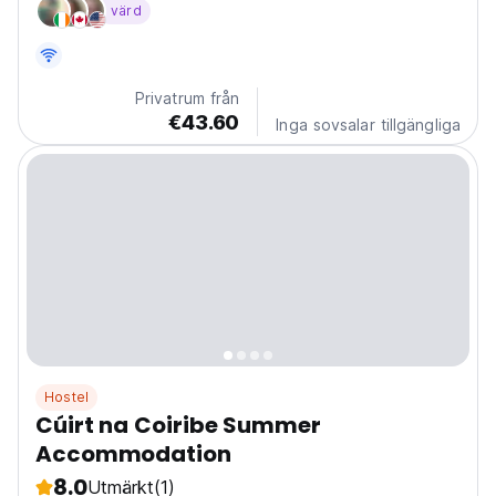
värd
Privatrum från
€43.60
Inga sovsalar tillgängliga
Hostel
Cúirt na Coiribe Summer
Accommodation
8.0
Utmärkt
(1)