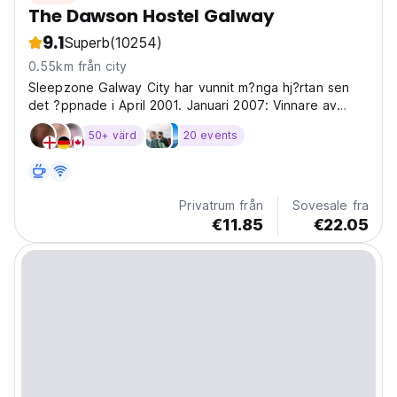
The Dawson Hostel Galway
9.1
Superb
(10254)
0.55km från city
Sleepzone Galway City har vunnit m?nga hj?rtan sen
det ?ppnade i April 2001. Januari 2007: Vinnare av
priset ' B?sta vandrahem i Irland 2006' p?
50+ värd
20 events
Hostelworld.com's ?rliga prisutdelnings ceremoni som
h?lls i Dublin Januari 2007. Vandrarhemmet har
regelbundet...
Privatrum från
Sovesale fra
€11.85
€22.05