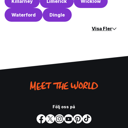
Killarney
Limerick
Wicklow
Waterford
Dingle
Visa Fler
Följ oss på