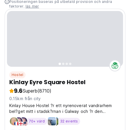
Positioneringen baseras på utbetald provision och andra
faktorer.
läs mer
Hostel
Kinlay Eyre Square Hostel
9.6
Superb
(8710)
0.15km från city
Kinlay House Hostel ?r ett nyrenoverat vandrarhem
bel?get mitt i stadsk?rnan i Galway och ?r den
perfekta utg?ngspunkten f?r att bes?ka v?stra Irlands
70+ värd
32 events
mest sev?rda attraktioner s?som Connemara
nationalpark, Cliffs of Moher och dom v?rldsber?mda