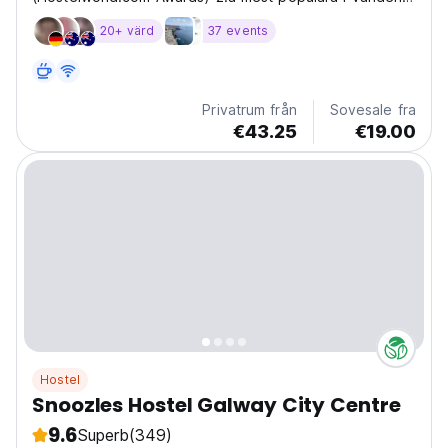
för Solo Travellers 2020 (Hostelworld.com Awards)
20+ värd
37 events
Privatrum från
Sovesale fra
€43.25
€19.00
Hostel
Snoozles Hostel Galway City Centre
9.6
Superb
(349)