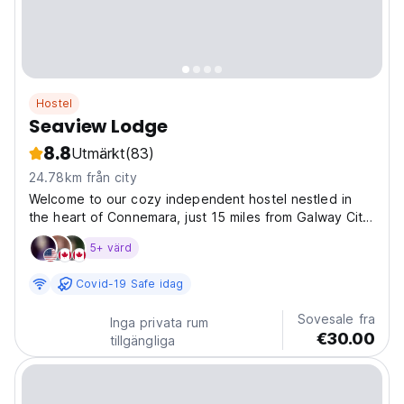
Hostel
Seaview Lodge
8.8
Utmärkt
(83)
24.78km från city
Welcome to our cozy independent hostel nestled in
the heart of Connemara, just 15 miles from Galway City
Center, Seaview Lodge. Perched along the ocean, our
5+ värd
hostel offers breathtaking views that will leave you in
awe. Perfect for adventurers, we welcome hikers...
Covid-19 Safe idag
Sovesale fra
Inga privata rum
€30.00
tillgängliga