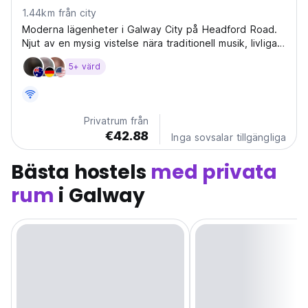
1.44km från city
Moderna lägenheter i Galway City på Headford Road.
Njut av en mysig vistelse nära traditionell musik, livliga
pubar och ikoniska landmärken. Perfekt för att utforska
5+ värd
Galway! (Auto-translated from original language)
Privatrum från
€42.88
Inga sovsalar tillgängliga
Bästa hostels
med privata
rum
i Galway