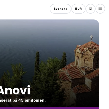
Svenska
EUR
Anovi
 baserat på 45 omdömen.