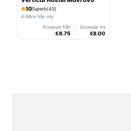
Vertical Hostel Mavrovo
10
Superb
(45)
4.06km från city
Privatrum från
Sovesale fra
€8.75
€8.00