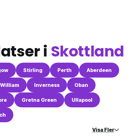
atser i
Skottland
gow
Stirling
Perth
Aberdeen
 William
Inverness
Oban
ore
Gretna Green
Ullapool
och
Visa Fler