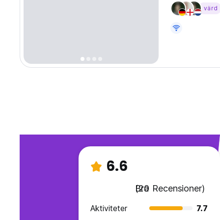
värd
6.6
Bra
(20 Recensioner)
Aktiviteter
7.7