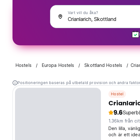
Vart vill du åka?
Hostels
Europa Hostels
Skottland Hostels
Cria
Positioneringen baseras på utbetald provision och andra fakto
Hostel
Crianlari
9.6
Superb
1.36km från ci
Den lilla, vän
och är ett ide