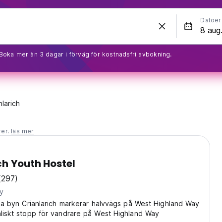
Datoer
Boka mer än 3 dagar i förväg för kostnadsfri avbokning.
nlarich
rer.
läs mer
ch Youth Hostel
(297)
ty
liga byn Crianlarich markerar halvvägs på West Highland Way
aliskt stopp för vandrare på West Highland Way