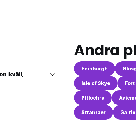
Andra pl
Edinburgh
Glas
n ikväll,
Isle of Skye
Fort
Pitlochry
Aviem
Stranraer
Gairl