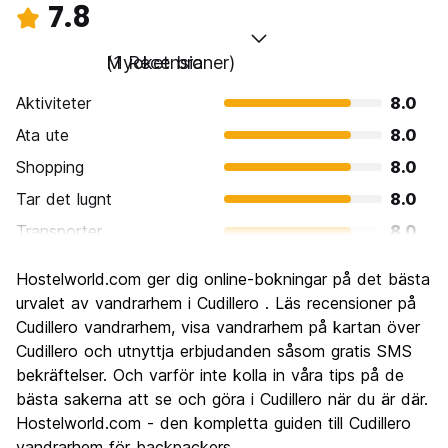
7.8
Mycket bra
(1 Recensioner)
Aktiviteter
8.0
Ata ute
8.0
Shopping
8.0
Tar det lugnt
8.0
Transporter
8.0
Sightseeing
8.0
Hostelworld.com ger dig online-bokningar på det bästa
Kultur
8.0
urvalet av vandrarhem i Cudillero . Läs recensioner på
Festa
Cudillero vandrarhem, visa vandrarhem på kartan över
6.0
Cudillero och utnyttja erbjudanden såsom gratis SMS
Värde för pengarna
8.0
bekräftelser. Och varför inte kolla in våra tips på de
bästa sakerna att se och göra i Cudillero när du är där.
Hostelworld.com - den kompletta guiden till Cudillero
vandrarhem för backpackers.